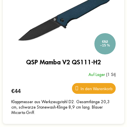
o
e
r
r
t
P
i
r
e
o
r
d
u
€52
u
n
–15 %
k
g
t
e
QSP Mamba V2 QS111-H2
Auf Lager
(1 St)
In den Warenkorb
€44
Klappmesser aus Werkzeugstahl D2. Gesamtlänge 20,3
cm, schwarze Stonewash-Klinge 8,9 cm lang. Blauer
Micarta-Griff.