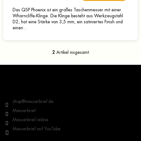
Das QSP Phoenix ist ein großes Taschenmesser mit einer
Wharncliffe-Klinge. Die Klinge besteht aus Werkzeugstahl
D2, hat eine Stärke von 3,5 mm, ein satiniertes Finish und
einen...
2
Artikel insgesamt
S
t
e
F
u
u
e
ß
r
z
Kontakt
e
e
l
i
shop
@
messerbrief.de
e
l
m
Messerbrief
e
e
Messerbrief.online
n
t
Messerbrief auf YouTube
e
d