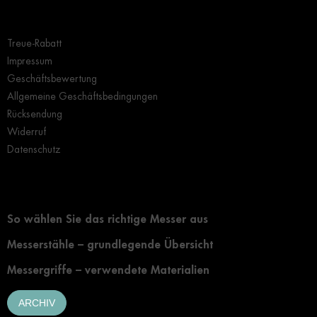
e
Wichtige Hinweise
r
L
Treue-Rabatt
i
s
Impressum
t
Geschäftsbewertung
e
Allgemeine Geschäftsbedingungen
Rücksendung
Widerruf
Datenschutz
Grundlegendes zur Auswahl eines Messers
So wählen Sie das richtige Messer aus
Messerstähle – grundlegende Übersicht
Messergriffe – verwendete Materialien
ARCHIV