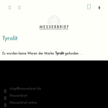
Zum
WARE
Inhalt
springen
Tyrolit
Es wurden keine Waren der Marke
Tyrolit
gefunden....
F
u
ß
z
Kontakt
e
i
shop
@
messerbrief.de
l
Messerbrief
e
Messerbrief.online