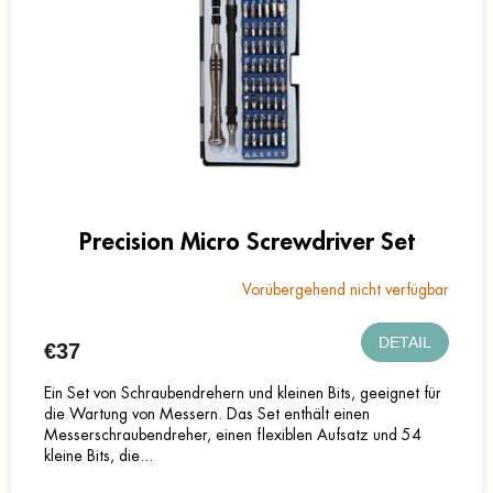
o
e
r
r
t
P
i
r
e
o
r
d
u
u
n
k
g
t
e
Precision Micro Screwdriver Set
Vorübergehend nicht verfügbar
DETAIL
€37
Ein Set von Schraubendrehern und kleinen Bits, geeignet für
die Wartung von Messern. Das Set enthält einen
Messerschraubendreher, einen flexiblen Aufsatz und 54
kleine Bits, die...