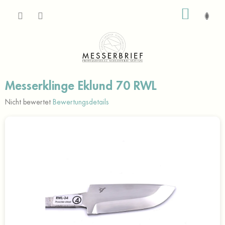
Zum
WARE
Inhalt
springen
Messerklinge Eklund 70 RWL
Die
Nicht bewertet
Bewertungsdetails
durchschnittliche
Produktbewertung
ist
0,0
von
5
Sternen.