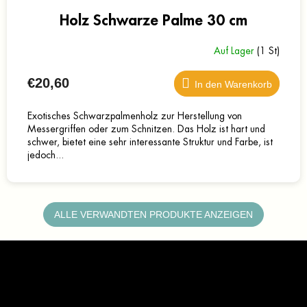
Holz Schwarze Palme 30 cm
Auf Lager
(1 St)
€20,60
In den Warenkorb
Exotisches Schwarzpalmenholz zur Herstellung von
Messergriffen oder zum Schnitzen. Das Holz ist hart und
schwer, bietet eine sehr interessante Struktur und Farbe, ist
jedoch...
ALLE VERWANDTEN PRODUKTE ANZEIGEN
F
u
ß
z
Kontakt
e