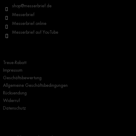
i
shop
@
messerbrief.de
l
Messerbrief
e
Messerbrief.online
Messerbrief auf YouTube
Wichtige Hinweise
Treue-Rabatt
Impressum
Geschäftsbewertung
Allgemeine Geschäftsbedingungen
Rücksendung
Widerruf
Datenschutz
Grundlegendes zur Auswahl eines Messers