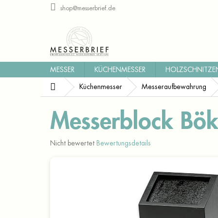
Zum
shop@messerbrief.de
Inhalt
springen
MESSER
KÜCHENMESSER
HOLZSCHNITZE
Startseite
Küchenmesser
Messeraufbewahrung
Messerblock Bö
Die
Nicht bewertet
Bewertungsdetails
durchschnittliche
Produktbewertung
ist
0,0
von
5
Sternen.