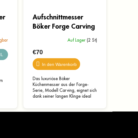
er
Aufschnittmesser
Böker Forge Carving
gbar
Auf Lager
(2 St)
€70
IL
In den Warenkorb
Das luxuriöse Böker
um
Küchenmesser aus der Forge-
Serie, Modell Carving, eignet sich
dank seiner langen Klinge ideal
zum Verarbeiten von Fleisch oder
Fisch. Es verfügt über eine...