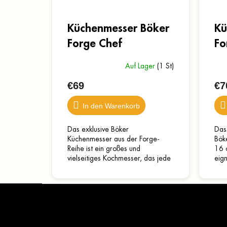
Küchenmesser Böker
Kü
Forge Chef
Fo
Auf Lager
(1 St)
€69
€7
In den Warenkorb
Das exklusive Böker
Das
Küchenmesser aus der Forge-
Böke
Reihe ist ein großes und
16 
vielseitiges Kochmesser, das jede
eig
Aufgabe in der Küche bewältigt.
Sch
Es zeichnet sich durch seine
über
F
integrale...
u
ß
z