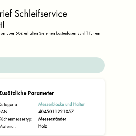
ief Schleifservice
t!
on über 50€ erhalten Sie einen kostenlosen Schliff für ein
Zusätzliche Parameter
Kategorie
:
Messerblöcke und Halter
EAN
:
4045011221057
Küchenmessertyp
:
Messerständer
Material
:
Holz