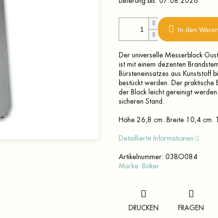
Lieferung bis:
07.08.2026
In den Ware
Der universelle Messerblock Gu
ist mit einem dezenten Brandste
Bürsteneinsatzes aus
Kunststoff
bi
bestückt werden. Der praktische
der Block leicht gereinigt werden
sicheren Stand.
Höhe 26,8 cm. Breite 10,4 cm. 
Detaillierte Informationen
Artikelnummer:
03BO084
Marke:
Böker
DRUCKEN
FRAGEN