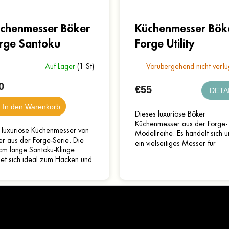
chenmesser Böker
Küchenmesser Bök
rge Santoku
Forge Utility
Auf Lager
(1 St)
Vorübergehend nicht verfü
0
€55
DETA
In den Warenkorb
Dieses luxuriöse Böker
Küchenmesser aus der Forge-
 luxuriöse Küchenmesser von
Modellreihe. Es handelt sich 
r aus der Forge-Serie. Die
ein vielseitiges Messer für
cm lange Santoku-Klinge
alltägliche Küchenarbeiten. Es
net sich ideal zum Hacken und
verfügt über eine integrierte...
neiden. Das Messer verfügt
 eine integrale...