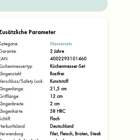
Zusätzliche Parameter
Kategorie
:
Messersets
Garantie
:
2 Jahre
EAN
:
4002293101460
Küchenmessertyp
:
Küchenmesser-Set
Klingenstahl
:
Rostfrei
Verschluss/Safety Lock
:
Kunststoff
Klingenlänge
:
21,5 cm
Grifflänge
:
12 cm
Klingenbreite
:
2 cm
Klingenhärte
:
58 HRC
Schliff
:
Flach
Herkunftsland
:
Deutschland
Verwendung
:
Filet, Fleisch, Braten, Steak