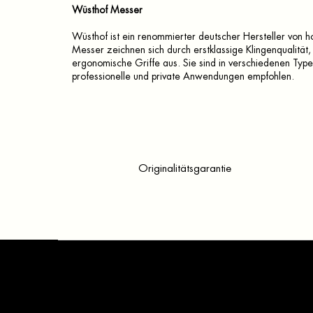
Wüsthof Messer
Wüsthof ist ein renommierter deutscher Hersteller von
Messer zeichnen sich durch erstklassige Klingenqualität, 
ergonomische Griffe aus. Sie sind in verschiedenen Type
professionelle und private Anwendungen empfohlen.
Originalitätsgarantie
F
u
ß
z
e