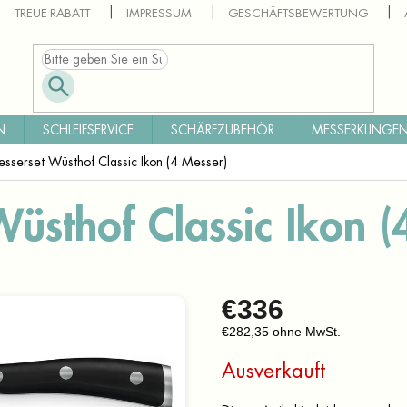
TREUE-RABATT
IMPRESSUM
GESCHÄFTSBEWERTUNG
N
SCHLEIFSERVICE
SCHÄRFZUBEHÖR
MESSERKLINGEN
sserset Wüsthof Classic Ikon (4 Messer)
üsthof Classic Ikon (
€336
€282,35 ohne MwSt.
Verkaufspreis:
Ausverkauft