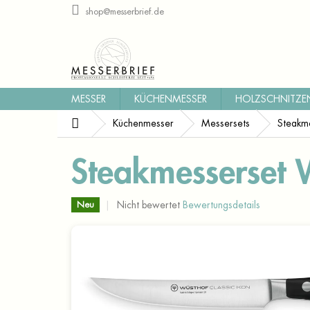
Zum
shop@messerbrief.de
Inhalt
springen
MESSER
KÜCHENMESSER
HOLZSCHNITZE
Startseite
Küchenmesser
Messersets
Steakme
Steakmesserset W
Die
Nicht bewertet
Bewertungsdetails
Neu
durchschnittliche
Produktbewertung
ist
0,0
von
5
Sternen.