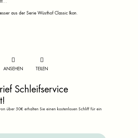
uft…
sser aus der Serie Wüsthof Classic Ikon.
ANSEHEN
TEILEN
ief Schleifservice
t!
on über 50€ erhalten Sie einen kostenlosen Schliff für ein