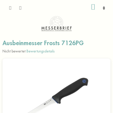
Zum
WARE
Inhalt
springen
Ausbeinmesser Frosts 7126PG
Die
Nicht bewertet
Bewertungsdetails
durchschnittliche
Produktbewertung
ist
0,0
von
5
Sternen.