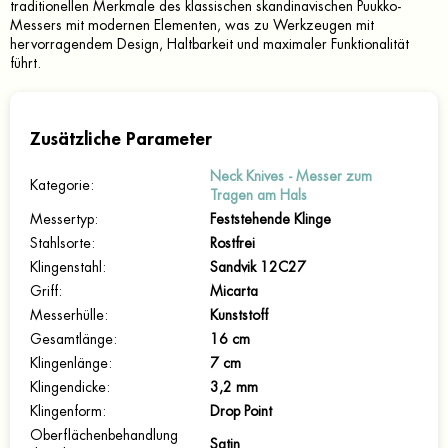
traditionellen Merkmale des klassischen skandinavischen Puukko-
Messers mit modernen Elementen, was zu Werkzeugen mit
hervorragendem Design, Haltbarkeit und maximaler Funktionalität
führt.
Zusätzliche Parameter
Neck Knives - Messer zum
Kategorie
:
Tragen am Hals
Messertyp
:
Feststehende Klinge
Stahlsorte
:
Rostfrei
Klingenstahl
:
Sandvik 12C27
Griff
:
Micarta
Messerhülle
:
Kunststoff
Gesamtlänge
:
16 cm
Klingenlänge
:
7 cm
Klingendicke
:
3,2 mm
Klingenform
:
Drop Point
Oberflächenbehandlung
Satin