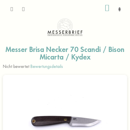
Zum
WARE
Inhalt
springen
Messer Brisa Necker 70 Scandi / Bison
Micarta / Kydex
Die
Nicht bewertet
Bewertungsdetails
durchschnittliche
Produktbewertung
ist
0,0
von
5
Sternen.