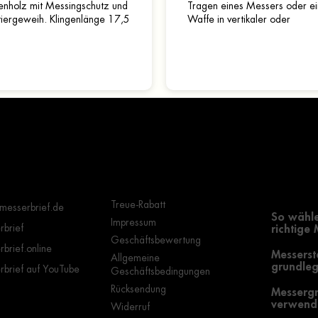
kenholz mit Messingschutz und
Tragen eines Messers oder ei
tiergeweih. Klingenlänge 17,5
Waffe in vertikaler oder
us Kohlenstoffstahl. Zum
horizontaler Position. Es kann 
er gehört...
einem Gürtel oder an anderen
Wichtige Hinweise
Grundle
Auswahl
Treue-Rabatt
messerbrief.de
So wähle
Impressum
brief
richtige
Geschäftsbewertung
brief.online
Messerst
Allgemeine
grundleg
brief auf YouTube
Geschäftsbedingungen
Rücksendung
Messergr
verwende
Widerruf