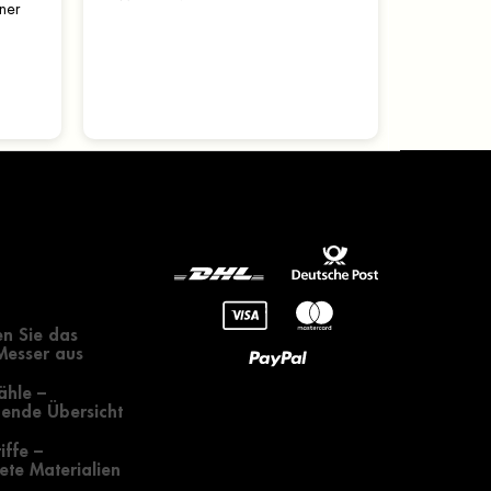
ner
horizontaler Position. Es kann an
einem Gürtel oder an anderen...
an
...
gendes zur
 eines Messers
n Sie das
 Messer aus
ähle –
ende Übersicht
iffe –
te Materialien