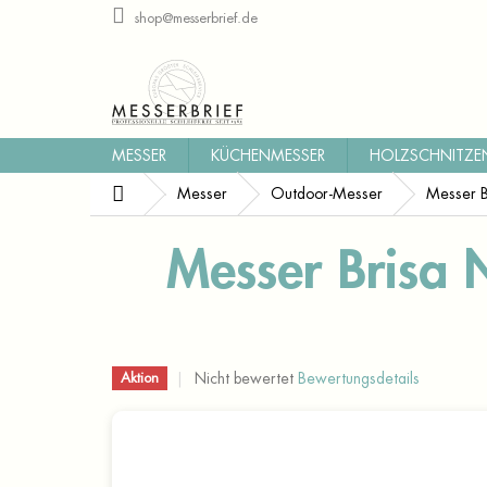
Zum
shop@messerbrief.de
Inhalt
springen
MESSER
KÜCHENMESSER
HOLZSCHNITZE
Startseite
Messer
Outdoor-Messer
Messer B
Messer Brisa 
Die
Nicht bewertet
Bewertungsdetails
Aktion
durchschnittliche
Produktbewertung
ist
0,0
von