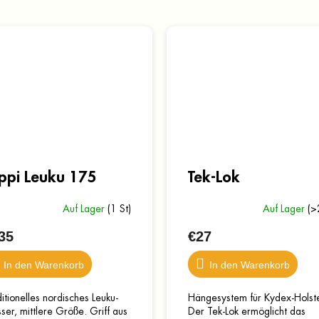
ppi Leuku 175
Tek-Lok
Auf Lager
(1 St)
Auf Lager
(>
35
€27
In den Warenkorb
In den Warenkorb
itionelles nordisches Leuku-
Hängesystem für Kydex-Holste
er, mittlere Größe. Griff aus
Der Tek-Lok ermöglicht das