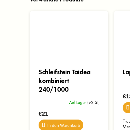
Schleifstein Taidea
La
kombiniert
240/1000
€1
Auf Lager
(>2 St)
€21
Trad
In den Warenkorb
Mess