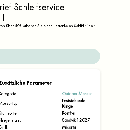
ief Schleifservice
t!
on über 50€ erhalten Sie einen kostenlosen Schliff für ein
Zusätzliche Parameter
Kategorie
:
Outdoor-Messer
Feststehende
Messertyp
:
Klinge
Stahlsorte
:
Rostfrei
Klingenstahl
:
Sandvik 12C27
Griff
:
Micarta