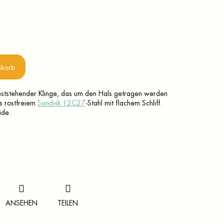
nkorb
feststehender Klinge, das um den Hals getragen werden
us rostfreiem
Sandvik 12C27
-Stahl mit flachem Schliff.
ide.
ANSEHEN
TEILEN