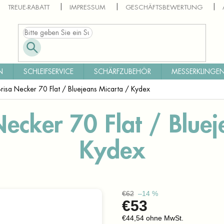
TREUE-RABATT
IMPRESSUM
GESCHÄFTSBEWERTUNG
N
SCHLEIFSERVICE
SCHÄRFZUBEHÖR
MESSERKLINGEN
risa Necker 70 Flat / Bluejeans Micarta / Kydex
Necker 70 Flat / Bluej
Kydex
€62
–14 %
€53
€44,54 ohne MwSt.