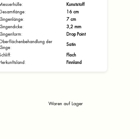
Messerhülle
:
Kunststoff
Gesamtlänge
:
16 cm
Klingenlänge
:
7 cm
Klingendicke
:
3,2 mm
Klingenform
:
Drop Point
Oberflächenbehandlung der
Satin
Klinge
:
Schliff
:
Flach
Herkunftsland
:
Finnland
Waren auf Lager