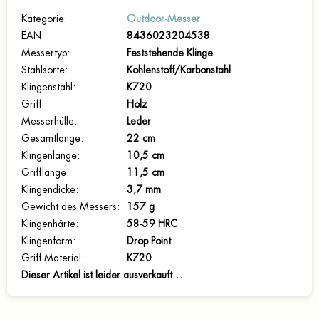
Kategorie
:
Outdoor-Messer
EAN
:
8436023204538
Messertyp
:
Feststehende Klinge
Stahlsorte
:
Kohlenstoff/Karbonstahl
Klingenstahl
:
K720
Griff
:
Holz
Messerhülle
:
Leder
Gesamtlänge
:
22 cm
Klingenlänge
:
10,5 cm
Grifflänge
:
11,5 cm
Klingendicke
:
3,7 mm
Gewicht des Messers
:
157 g
Klingenhärte
:
58-59 HRC
Klingenform
:
Drop Point
Griff Material
:
K720
Dieser Artikel ist leider ausverkauft…