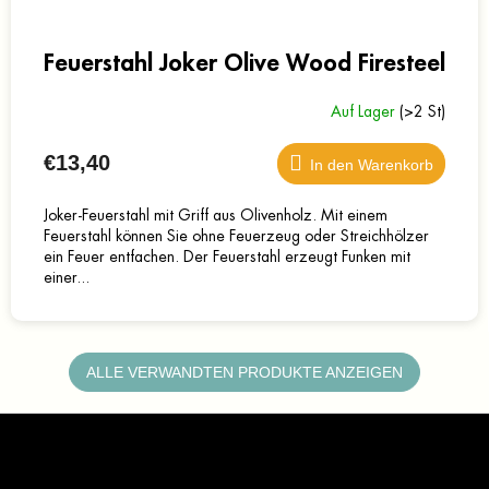
Feuerstahl Joker Olive Wood Firesteel
Auf Lager
(>2 St)
€13,40
In den Warenkorb
Joker-Feuerstahl mit Griff aus Olivenholz. Mit einem
Feuerstahl können Sie ohne Feuerzeug oder Streichhölzer
ein Feuer entfachen. Der Feuerstahl erzeugt Funken mit
einer...
ALLE VERWANDTEN PRODUKTE ANZEIGEN
F
u
ß