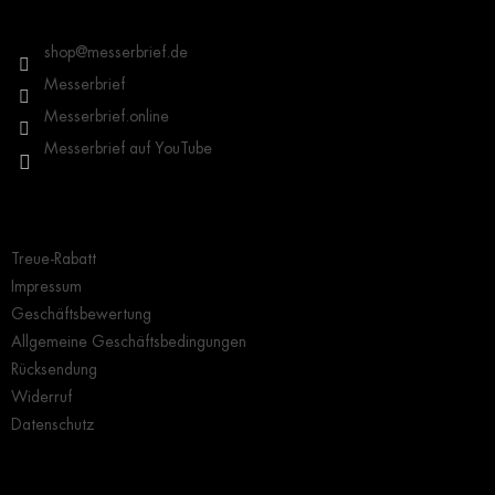
z
Kontakt
e
i
shop
@
messerbrief.de
l
Messerbrief
e
Messerbrief.online
Messerbrief auf YouTube
Wichtige Hinweise
Treue-Rabatt
Impressum
Geschäftsbewertung
Allgemeine Geschäftsbedingungen
Rücksendung
Widerruf
Datenschutz
Grundlegendes zur Auswahl eines Messers