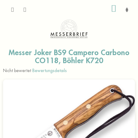
Zum
WARE
Inhalt
springen
Messer Joker BS9 Campero Carbono
CO118, Böhler K720
Die
Nicht bewertet
Bewertungsdetails
durchschnittliche
Produktbewertung
ist
0,0
von
5
Sternen.