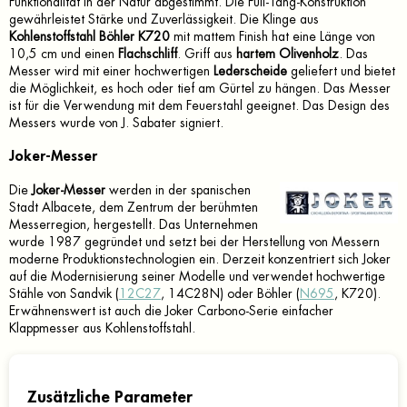
Funktionalität in der Natur abgestimmt. Die Full-Tang-Konstruktion
gewährleistet Stärke und Zuverlässigkeit. Die Klinge aus
Kohlenstoffstahl Böhler K720
mit mattem Finish hat eine Länge von
10,5 cm und einen
Flachschliff
. Griff aus
hartem Olivenholz
. Das
Messer wird mit einer hochwertigen
Lederscheide
geliefert und bietet
die Möglichkeit, es hoch oder tief am Gürtel zu hängen. Das Messer
ist für die Verwendung mit dem Feuerstahl geeignet. Das Design des
Messers wurde von J. Sabater signiert.
Joker-Messer
Die
Joker-Messer
werden in der spanischen
Stadt Albacete, dem Zentrum der berühmten
Messerregion, hergestellt. Das Unternehmen
wurde 1987 gegründet und setzt bei der Herstellung von Messern
moderne Produktionstechnologien ein. Derzeit konzentriert sich Joker
auf die Modernisierung seiner Modelle und verwendet hochwertige
Stähle von Sandvik (
12C27
, 14C28N) oder Böhler (
N695
, K720).
Erwähnenswert ist auch die Joker Carbono-Serie einfacher
Klappmesser aus Kohlenstoffstahl.
Zusätzliche Parameter