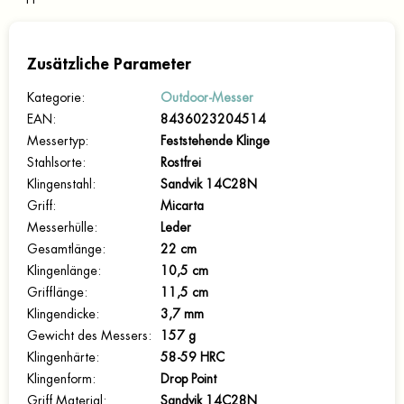
Zusätzliche Parameter
Kategorie
:
Outdoor-Messer
EAN
:
8436023204514
Messertyp
:
Feststehende Klinge
Stahlsorte
:
Rostfrei
Klingenstahl
:
Sandvik 14C28N
Griff
:
Micarta
Messerhülle
:
Leder
Gesamtlänge
:
22 cm
Klingenlänge
:
10,5 cm
Grifflänge
:
11,5 cm
Klingendicke
:
3,7 mm
Gewicht des Messers
:
157 g
Klingenhärte
:
58-59 HRC
Klingenform
:
Drop Point
Griff Material
:
Sandvik 14C28N