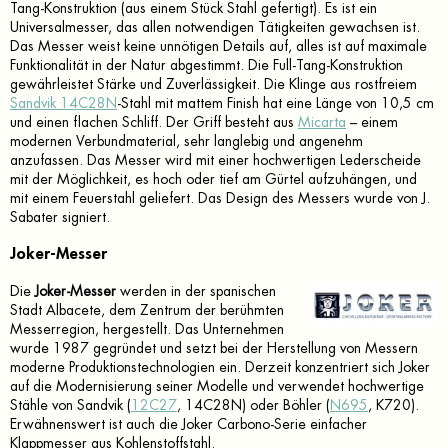
Tang-Konstruktion (aus einem Stück Stahl gefertigt). Es ist ein
Universalmesser, das allen notwendigen Tätigkeiten gewachsen ist.
Das Messer weist keine unnötigen Details auf, alles ist auf maximale
Funktionalität in der Natur abgestimmt. Die Full-Tang-Konstruktion
gewährleistet Stärke und Zuverlässigkeit. Die Klinge aus rostfreiem
Sandvik 14C28N
-Stahl mit mattem Finish hat eine Länge von 10,5 cm
und einen flachen Schliff. Der Griff besteht aus
Micarta
– einem
modernen Verbundmaterial, sehr langlebig und angenehm
anzufassen. Das Messer wird mit einer hochwertigen Lederscheide
mit der Möglichkeit, es hoch oder tief am Gürtel aufzuhängen, und
mit einem Feuerstahl geliefert. Das Design des Messers wurde von J.
Sabater signiert.
Joker-Messer
Die
Joker-Messer
werden in der spanischen
Stadt Albacete, dem Zentrum der berühmten
Messerregion, hergestellt. Das Unternehmen
wurde 1987 gegründet und setzt bei der Herstellung von Messern
moderne Produktionstechnologien ein. Derzeit konzentriert sich Joker
auf die Modernisierung seiner Modelle und verwendet hochwertige
Stähle von Sandvik (
12C27
, 14C28N) oder Böhler (
N695
, K720).
Erwähnenswert ist auch die Joker Carbono-Serie einfacher
Klappmesser aus Kohlenstoffstahl.