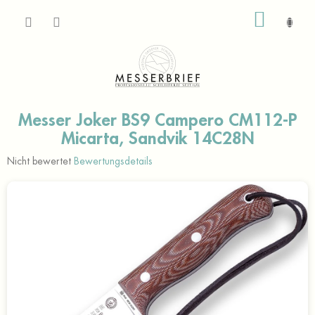
Zum
WARE
Inhalt
springen
Messer Joker BS9 Campero CM112-P
Micarta, Sandvik 14C28N
Die
Nicht bewertet
Bewertungsdetails
durchschnittliche
Produktbewertung
ist
0,0
von
5
Sternen.