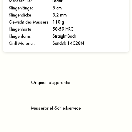
Messerhülle
:
Leder
Klingenlänge
:
8 cm
Klingendicke
:
3,2 mm
Gewicht des Messers
:
110 g
Klingenhärte
:
58-59 HRC
Klingenform
:
Straight Back
Griff Material
:
Sandvik 14C28N
Originalitätsgarantie
Messerbrief-Schleifservice