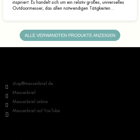
inspiriert. Es handelt sich um ein relativ großes, universelles
Outdoormesser, das allen notwendigen Tätigkeiten...
ALLE VERWANDTEN PRODUKTE ANZEIGEN
F
u
ß
z
Kontakt
e
i
shop
@
messerbrief.de
l
Messerbrief
e
Messerbrief.online
Messerbrief auf YouTube
Wichtige Hinweise