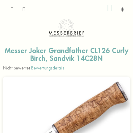
Zum
WARE
Inhalt
springen
Messer Joker Grandfather CL126 Curly
Birch, Sandvik 14C28N
Die
Nicht bewertet
Bewertungsdetails
durchschnittliche
Produktbewertung
ist
0,0
von
5
Sternen.