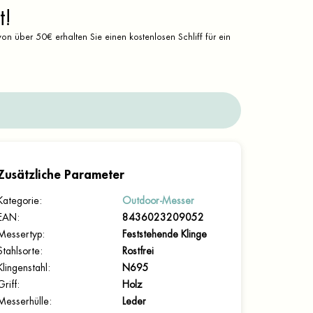
t!
on über 50€ erhalten Sie einen kostenlosen Schliff für ein
Zusätzliche Parameter
Kategorie
:
Outdoor-Messer
EAN
:
8436023209052
Messertyp
:
Feststehende Klinge
Stahlsorte
:
Rostfrei
Klingenstahl
:
N695
Griff
:
Holz
Messerhülle
:
Leder