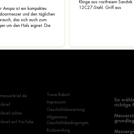
Klinge aus rostfreiem Sandvik
12C27-Stahl. Griff aus
r Avispa ist ein kompaktes
Olivenholz. Das Messer ist mi
doormesser und den täglichen
einer Back Lock-Verriegelung..
rauch, das sich auch zum
gen um den Hals eignet. Die
-Point-Klinge besteht aus
freiem Sandvik...
Wichtige Hinweise
Grundle
Auswahl
Treue-Rabatt
messerbrief.de
So wähle
Impressum
brief
richtige
Geschäftsbewertung
brief.online
Messerst
Allgemeine
grundleg
brief auf YouTube
Geschäftsbedingungen
Rücksendung
Messergr