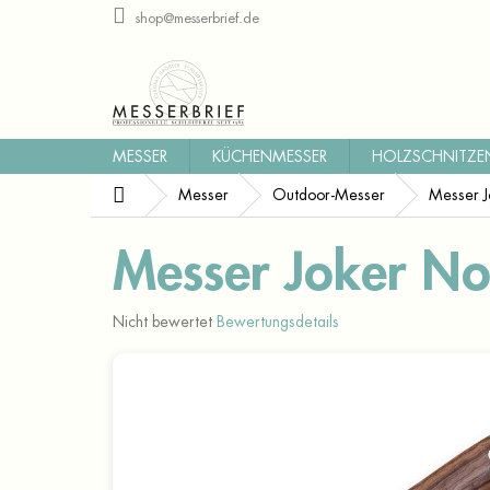
Zum
shop@messerbrief.de
Inhalt
springen
MESSER
KÜCHENMESSER
HOLZSCHNITZE
Startseite
Messer
Outdoor-Messer
Messer 
Messer Joker N
Die
Nicht bewertet
Bewertungsdetails
durchschnittliche
Produktbewertung
ist
0,0
von
5
Sternen.