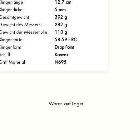
Klingenlänge
:
12,7 cm
Klingendicke
:
5 mm
Gesamtgewicht
:
392 g
Gewicht des Messers
:
282 g
Gewicht der Messerhülle
:
110 g
Klingenhärte
:
58-59 HRC
Klingenform
:
Drop Point
Schliff
:
Konvex
Griff Material
:
N695
Waren auf Lager