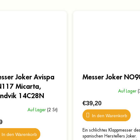
sser Joker Avispa
Messer Joker NO9
117 Micarta,
Auf Lager
(
ndvik 14C28N
€39,20
Auf Lager
(2 St)
In den Warenkorb
9
Ein schlichtes Klappmesser de
In den Warenkorb
spanischen Herstellers Joker.