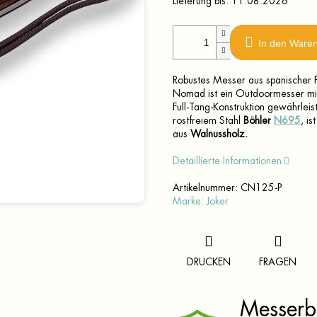
Lieferung bis:
11.08.2026
In den Ware
Robustes Messer aus spanischer Pr
Nomad ist ein Outdoormesser mit
Full-Tang-Konstruktion gewährleis
rostfreiem Stahl
Böhler
N695
, i
aus
Walnussholz.
Detaillierte Informationen
Artikelnummer:
CN125-P
Marke:
Joker
DRUCKEN
FRAGEN
Messerbr