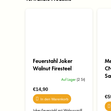
Feuerstahl Joker
Me
Walnut Firesteel
CN
Sa
Auf Lager
(2 St)
€14,90
€5
In den Warenkorb
Joker-Feuerstahl mit Walnussgriff.