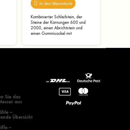
In den Warenkorb
t
Kombinierter Schleifstein, der
.
Steine der Körnungen 600 und
2000, einen Abrichtstein und
einen Gummisockel mit
rutschfesten Füßen enthält. Vor
dem Schleifen müssen die
Steine...
gendes zur
 eines Messers
n Sie das
 Messer aus
ähle –
ende Übersicht
iffe –