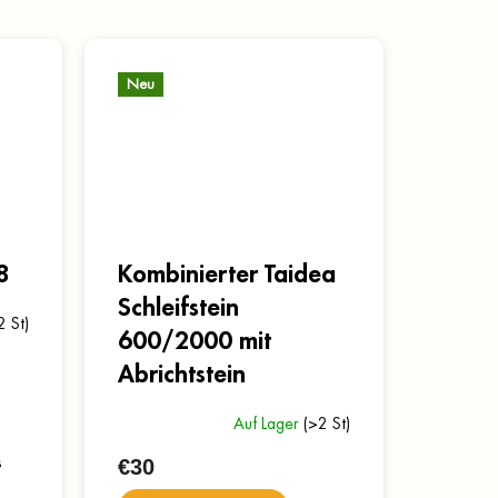
Neu
8
Kombinierter Taidea
Schleifstein
2 St)
600/2000 mit
Abrichtstein
Auf Lager
(>2 St)
s
€30