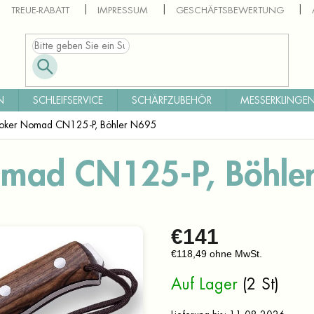
TREUE-RABATT
IMPRESSUM
GESCHÄFTSBEWERTUNG
N
SCHLEIFSERVICE
SCHÄRFZUBEHÖR
MESSERKLINGEN
Joker Nomad CN125-P, Böhler N695
omad CN125-P, Böhle
€141
€118,49 ohne MwSt.
Verkaufspreis:
Auf Lager
(2 St)