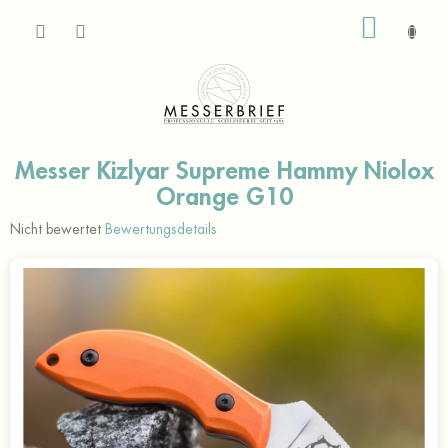
Zum
WARE
Inhalt
springen
Messer Kizlyar Supreme Hammy Niolox
Orange G10
Die
Nicht bewertet
Bewertungsdetails
durchschnittliche
Produktbewertung
ist
0,0
von
5
Sternen.