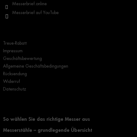
e
Messerbrief.online
Messerbrief auf YouTube
Wichtige Hinweise
Treue-Rabatt
Impressum
Geschäftsbewertung
Allgemeine Geschäftsbedingungen
Rücksendung
Widerruf
Datenschutz
Grundlegendes zur Auswahl eines Messers
So wählen Sie das richtige Messer aus
Messerstähle – grundlegende Übersicht