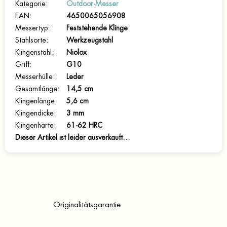
Kategorie
:
Outdoor-Messer
EAN
:
4650065056908
Messertyp
:
Feststehende Klinge
Stahlsorte
:
Werkzeugstahl
Klingenstahl
:
Niolox
Griff
:
G10
Messerhülle
:
Leder
Gesamtlänge
:
14,5 cm
Klingenlänge
:
5,6 cm
Klingendicke
:
3 mm
Klingenhärte
:
61-62 HRC
Dieser Artikel ist leider ausverkauft…
Originalitätsgarantie