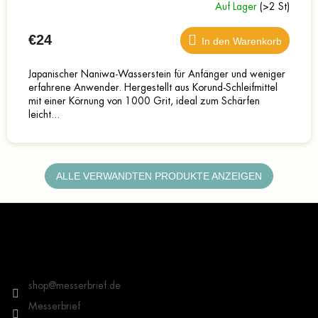
Auf Lager
(>2 St)
€24
In den Warenkorb
Japanischer Naniwa-Wasserstein für Anfänger und weniger
erfahrene Anwender. Hergestellt aus Korund-Schleifmittel
mit einer Körnung von 1000 Grit, ideal zum Schärfen
leicht...
ALLE VERWANDTEN PRODUKTE ANZEIGEN
F
u
ß
z
Kontakt
e
i
shop
@
messerbrief.de
l
Messerbrief