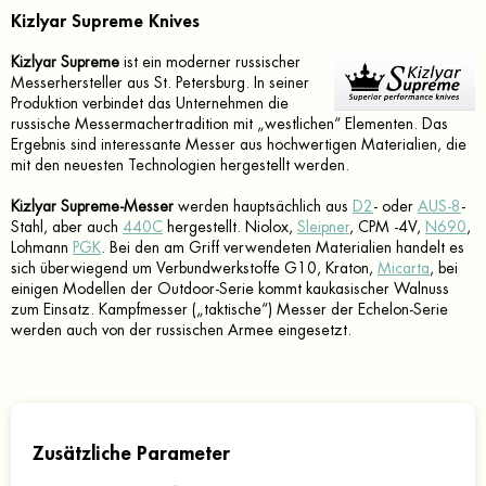
Kizlyar Supreme Knives
Kizlyar Supreme
ist ein moderner russischer
Messerhersteller aus St. Petersburg. In seiner
Produktion verbindet das Unternehmen die
russische Messermachertradition mit „westlichen“ Elementen. Das
Ergebnis sind interessante Messer aus hochwertigen Materialien, die
mit den neuesten Technologien hergestellt werden.
Kizlyar Supreme-Messer
werden hauptsächlich aus
D2
- oder
AUS-8
-
Stahl, aber auch
440C
hergestellt. Niolox,
Sleipner
, CPM -4V,
N690
,
Lohmann
PGK
. Bei den am Griff verwendeten Materialien handelt es
sich überwiegend um Verbundwerkstoffe G10, Kraton,
Micarta
, bei
einigen Modellen der Outdoor-Serie kommt kaukasischer Walnuss
zum Einsatz. Kampfmesser („taktische“) Messer der Echelon-Serie
werden auch von der russischen Armee eingesetzt.
Zusätzliche Parameter