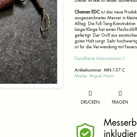
Dieser Artikel ist leider ausverka
Chaman EDC
ist das neue Produk
ausgezeichnetes Messer in klein
Alltag. Die Full-Tang-Konstruktion
lange Klinge hat einen Flachschlif
gefertigt. Der Griff aus exotisc
guten Halt sorgt. Sehr hochwerti
ist für die Verwendung mit Feuers
Detaillierte Informationen
Artikelnummer:
MN-137 C
Marke:
Miguel Nieto
DRUCKEN
FRAGEN
Messerbr
inkludier