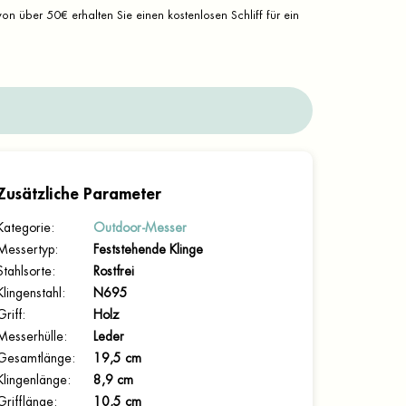
on über 50€ erhalten Sie einen kostenlosen Schliff für ein
Zusätzliche Parameter
Kategorie
:
Outdoor-Messer
Messertyp
:
Feststehende Klinge
Stahlsorte
:
Rostfrei
Klingenstahl
:
N695
Griff
:
Holz
Messerhülle
:
Leder
Gesamtlänge
:
19,5 cm
Klingenlänge
:
8,9 cm
Grifflänge
:
10,5 cm