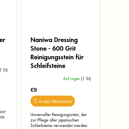
er
Naniwa Dressing
Stone - 600 Grit
Reinigungsstein für
Schleifsteine
2 St)
Auf Lager
(1 St)
€9
In den Warenkorb
 zur
Universeller Reinigungsstein, der
utz.
zur Pflege aller japanischen
Schleifsteine verwendet werden