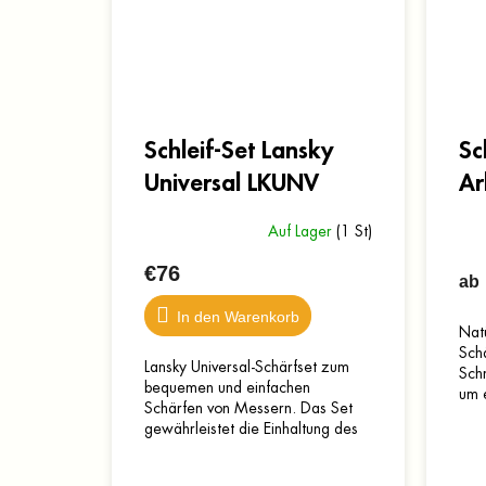
Schleif-Set Lansky
Sc
Universal LKUNV
Ar
Auf Lager
(1 St)
€76
ab
In den Warenkorb
Natü
Sch
Lansky Universal-Schärfset zum
Sch
bequemen und einfachen
um e
Schärfen von Messern. Das Set
es n
gewährleistet die Einhaltung des
Kör
gewählten Schärfwinkels, sodass
auch Anfänger damit Messer...