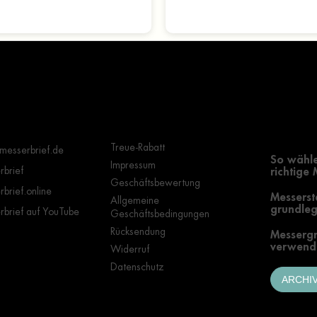
Wichtige Hinweise
Grundle
Auswahl
Treue-Rabatt
messerbrief.de
So wähle
Impressum
brief
richtige
Geschäftsbewertung
brief.online
Messerst
Allgemeine
grundleg
brief auf YouTube
Geschäftsbedingungen
Rücksendung
Messergr
verwende
Widerruf
Datenschutz
ARCHI