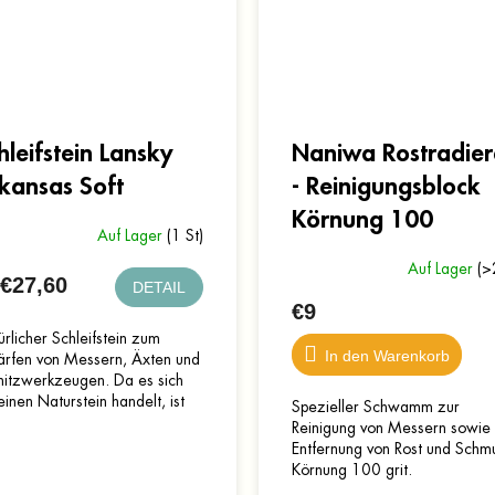
hleifstein Lansky
Naniwa Rostradier
kansas Soft
- Reinigungsblock
Körnung 100
Auf Lager
(1 St)
Auf Lager
(>
€27,60
DETAIL
€9
rlicher Schleifstein zum
In den Warenkorb
ärfen von Messern, Äxten und
nitzwerkzeugen. Da es sich
inen Naturstein handelt, ist
Spezieller Schwamm zur
icht möglich, die genaue
Reinigung von Messern sowie
nung zu bestimmen,...
Entfernung von Rost und Schm
Körnung 100 grit.