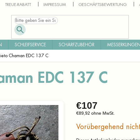
TREUE-RABATT
IMPRESSUM
GESCHÄFTSBEWERTUNG
N
SCHLEIFSERVICE
SCHÄRFZUBEHÖR
MESSERKLINGEN
Nieto Chaman EDC 137 C
haman EDC 137 C
€107
€89,92 ohne MwSt.
Verkaufspreis:
Vorübergehend nicht