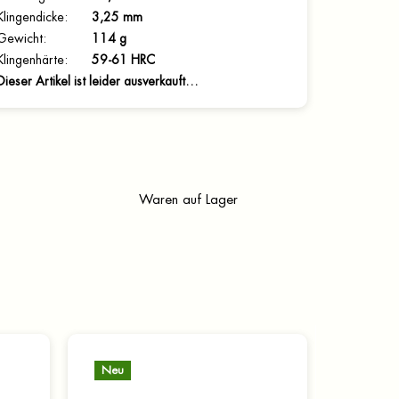
Klingendicke
:
3,25 mm
Gewicht
:
114 g
Klingenhärte
:
59-61 HRC
Dieser Artikel ist leider ausverkauft…
Waren auf Lager
Neu