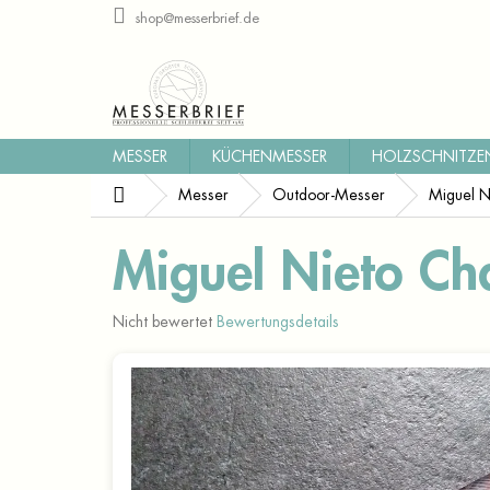
Zum
shop@messerbrief.de
Inhalt
springen
MESSER
KÜCHENMESSER
HOLZSCHNITZE
Startseite
Messer
Outdoor-Messer
Miguel 
Miguel Nieto C
Die
Nicht bewertet
Bewertungsdetails
durchschnittliche
Produktbewertung
ist
0,0
von
5
Sternen.