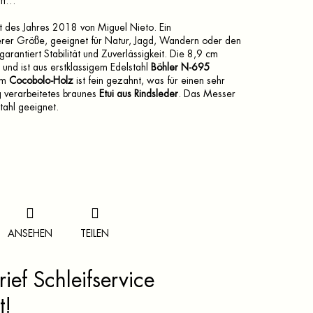
uft…
t des Jahres 2018 von Miguel Nieto. Ein
erer Größe, geeignet für Natur, Jagd, Wandern oder den
 garantiert Stabilität und Zuverlässigkeit. Die 8,9 cm
f und ist aus erstklassigem Edelstahl
Böhler N-695
hem
Cocobolo-Holz
ist fein gezahnt, was für einen sehr
g verarbeitetes braunes
Etui aus Rindsleder
. Das Messer
tahl geeignet.
ANSEHEN
TEILEN
ief Schleifservice
t!