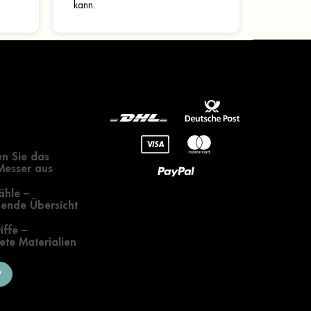
kann.
gendes zur
 eines Messers
n Sie das
 Messer aus
ähle –
ende Übersicht
iffe –
te Materialien
V