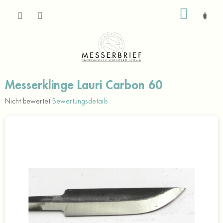
Zum
WARE
Inhalt
springen
Messerklinge Lauri Carbon 60
Die
Nicht bewertet
Bewertungsdetails
durchschnittliche
Produktbewertung
ist
0,0
von
5
Sternen.