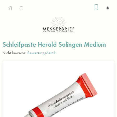
Zum
WARE
Inhalt
springen
Schleifpaste Herold Solingen Medium
Die
Nicht bewertet
Bewertungsdetails
durchschnittliche
Produktbewertung
ist
0,0
von
5
Sternen.