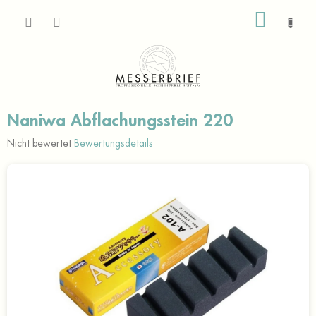
Zum
WARE
Inhalt
springen
Naniwa Abflachungsstein 220
Die
Nicht bewertet
Bewertungsdetails
durchschnittliche
Produktbewertung
ist
0,0
von
5
Sternen.