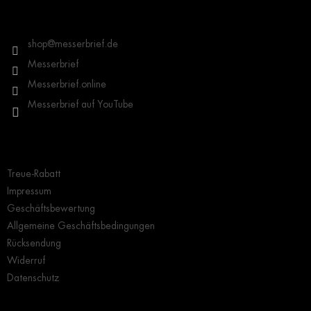
z
Kontakt
e
i
shop
@
messerbrief.de
l
Messerbrief
e
Messerbrief.online
Messerbrief auf YouTube
Wichtige Hinweise
Treue-Rabatt
Impressum
Geschäftsbewertung
Allgemeine Geschäftsbedingungen
Rücksendung
Widerruf
Datenschutz