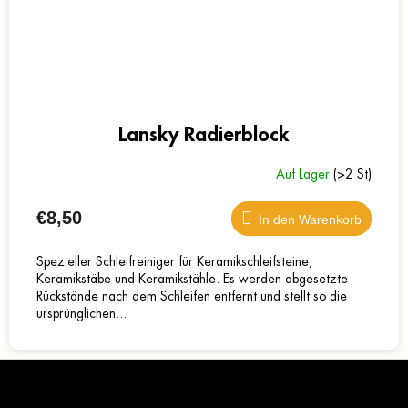
Lansky Radierblock
Auf Lager
(>2 St)
€8,50
In den Warenkorb
Spezieller Schleifreiniger für Keramikschleifsteine,
Keramikstäbe und Keramikstähle. Es werden abgesetzte
Rückstände nach dem Schleifen entfernt und stellt so die
ursprünglichen...
F
u
ß