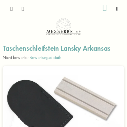
Zum
WARE
Inhalt
springen
Taschenschleifstein Lansky Arkansas
Die
Nicht bewertet
Bewertungsdetails
durchschnittliche
Produktbewertung
ist
0,0
von
5
Sternen.