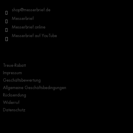
e
i
shop
@
messerbrief.de
l
Messerbrief
e
Messerbrief.online
Messerbrief auf YouTube
Wichtige Hinweise
Treue-Rabatt
Impressum
Geschäftsbewertung
Allgemeine Geschäftsbedingungen
Rücksendung
Widerruf
Datenschutz
Grundlegendes zur Auswahl eines Messers