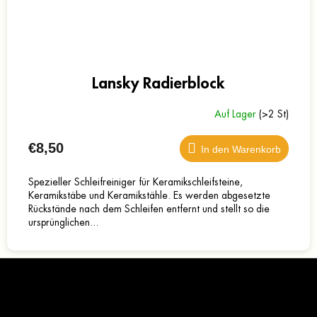
Lansky Radierblock
Auf Lager
(>2 St)
€8,50
In den Warenkorb
Spezieller Schleifreiniger für Keramikschleifsteine,
Keramikstäbe und Keramikstähle. Es werden abgesetzte
Rückstände nach dem Schleifen entfernt und stellt so die
ursprünglichen...
F
u
ß
z
Kontakt