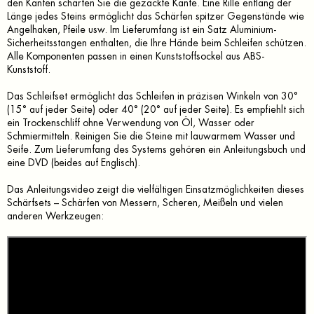
den Kanten schärfen Sie die gezackte Kante. Eine Rille entlang der
Länge jedes Steins ermöglicht das Schärfen spitzer Gegenstände wie
Angelhaken, Pfeile usw. Im Lieferumfang ist ein Satz Aluminium-
Sicherheitsstangen enthalten, die Ihre Hände beim Schleifen schützen.
Alle Komponenten passen in einen Kunststoffsockel aus ABS-
Kunststoff.
Das Schleifset ermöglicht das Schleifen in präzisen Winkeln von 30°
(15° auf jeder Seite) oder 40° (20° auf jeder Seite). Es empfiehlt sich
ein Trockenschliff ohne Verwendung von Öl, Wasser oder
Schmiermitteln. Reinigen Sie die Steine mit lauwarmem Wasser und
Seife. Zum Lieferumfang des Systems gehören ein Anleitungsbuch und
eine DVD (beides auf Englisch).
Das Anleitungsvideo zeigt die vielfältigen Einsatzmöglichkeiten dieses
Schärfsets – Schärfen von Messern, Scheren, Meißeln und vielen
anderen Werkzeugen: