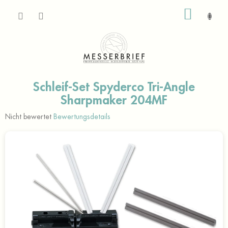
Zum
WARE
Inhalt
springen
Schleif-Set Spyderco Tri-Angle
Sharpmaker 204MF
Die
Nicht bewertet
Bewertungsdetails
durchschnittliche
Produktbewertung
ist
0,0
von
5
Sternen.