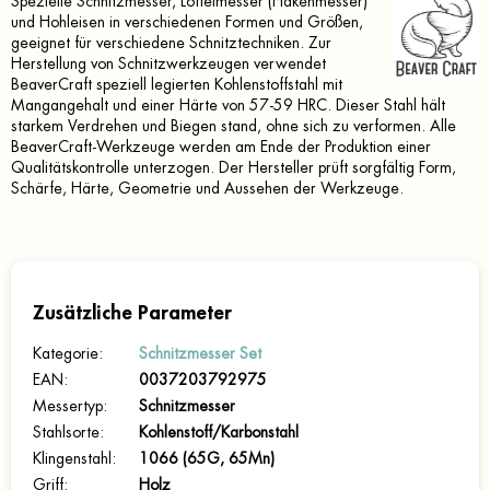
Spezielle Schnitzmesser, Löffelmesser (Hakenmesser)
und Hohleisen in verschiedenen Formen und Größen,
geeignet für verschiedene Schnitztechniken. Zur
Herstellung von Schnitzwerkzeugen verwendet
BeaverCraft speziell legierten Kohlenstoffstahl mit
Mangangehalt und einer Härte von 57-59 HRC. Dieser Stahl hält
starkem Verdrehen und Biegen stand, ohne sich zu verformen. Alle
BeaverCraft-Werkzeuge werden am Ende der Produktion einer
Qualitätskontrolle unterzogen. Der Hersteller prüft sorgfältig Form,
Schärfe, Härte, Geometrie und Aussehen der Werkzeuge.
Zusätzliche Parameter
Kategorie
:
Schnitzmesser Set
EAN
:
0037203792975
Messertyp
:
Schnitzmesser
Stahlsorte
:
Kohlenstoff/Karbonstahl
Klingenstahl
:
1066 (65G, 65Mn)
Griff
:
Holz