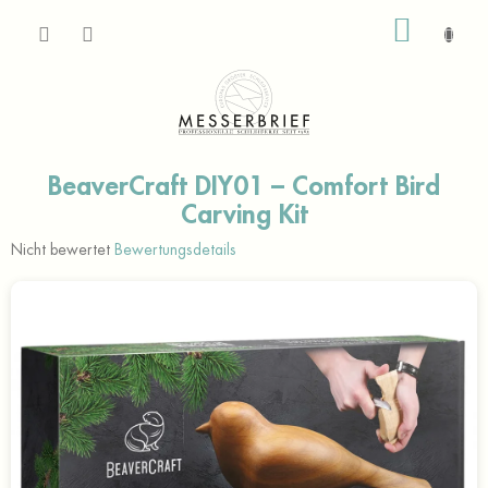
Zum
WARE
Inhalt
springen
BeaverCraft DIY01 – Comfort Bird
Carving Kit
Die
Nicht bewertet
Bewertungsdetails
durchschnittliche
Produktbewertung
ist
0,0
von
5
Sternen.