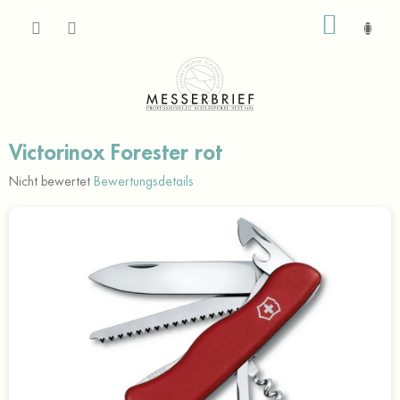
Zum
WARE
Inhalt
springen
Victorinox Forester rot
Die
Nicht bewertet
Bewertungsdetails
durchschnittliche
Produktbewertung
ist
0,0
von
5
Sternen.