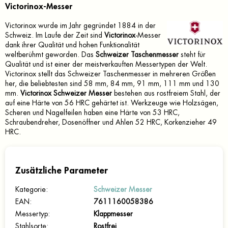
Victorinox-Messer
Victorinox wurde im Jahr gegründet 1884 in der
Schweiz. Im Laufe der Zeit sind
Victorinox
-Messer
dank ihrer Qualität und hohen Funktionalität
weltberühmt geworden. Das
Schweizer Taschenmesser
steht für
Qualität und ist einer der meistverkauften Messertypen der Welt.
Victorinox stellt das Schweizer Taschenmesser in mehreren Größen
her, die beliebtesten sind 58 mm, 84 mm, 91 mm, 111 mm und 130
mm.
Victorinox Schweizer Messer
bestehen aus rostfreiem Stahl, der
auf eine Härte von 56 HRC gehärtet ist. Werkzeuge wie Holzsägen,
Scheren und Nagelfeilen haben eine Härte von 53 HRC,
Schraubendreher, Dosenöffner und Ahlen 52 HRC, Korkenzieher 49
HRC.
Zusätzliche Parameter
Kategorie
:
Schweizer Messer
EAN
:
7611160058386
Messertyp
:
Klappmesser
Stahlsorte
:
Rostfrei