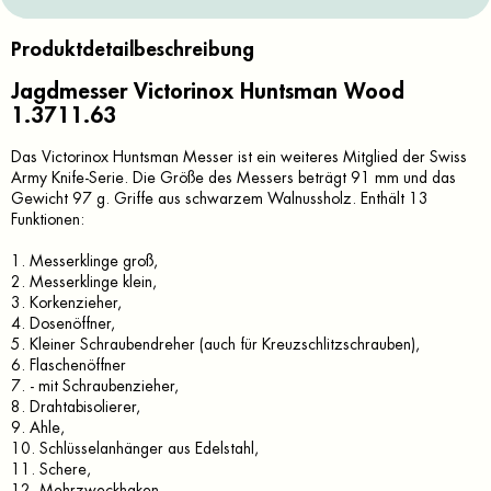
Produktdetailbeschreibung
Jagdmesser Victorinox Huntsman Wood
1.3711.63
Das Victorinox Huntsman Messer ist ein weiteres Mitglied der Swiss
Army Knife-Serie. Die Größe des Messers beträgt 91 mm und das
Gewicht 97 g. Griffe aus schwarzem Walnussholz. Enthält 13
Funktionen:
1. Messerklinge groß,
2. Messerklinge klein,
3. Korkenzieher,
4. Dosenöffner,
5. Kleiner Schraubendreher (auch für Kreuzschlitzschrauben),
6. Flaschenöffner
7. - mit Schraubenzieher,
8. Drahtabisolierer,
9. Ahle,
10. Schlüsselanhänger aus Edelstahl,
11. Schere,
12. Mehrzweckhaken,