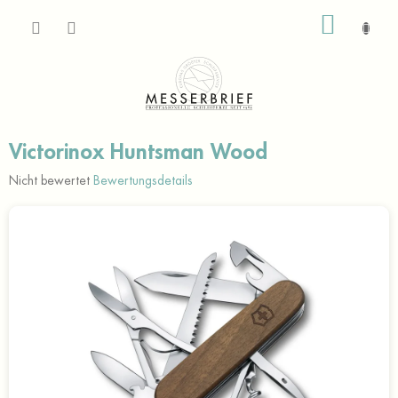
Zum
WARE
Inhalt
springen
Victorinox Huntsman Wood
Die
Nicht bewertet
Bewertungsdetails
durchschnittliche
Produktbewertung
ist
0,0
von
5
Sternen.