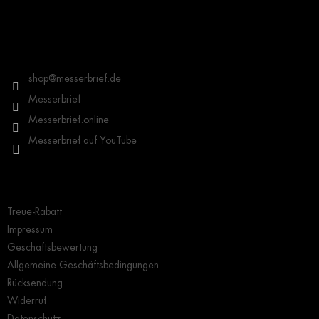
F
u
ß
z
Kontakt
e
i
shop
@
messerbrief.de
l
Messerbrief
e
Messerbrief.online
Messerbrief auf YouTube
Wichtige Hinweise
Treue-Rabatt
Impressum
Geschäftsbewertung
Allgemeine Geschäftsbedingungen
Rücksendung
Widerruf
Datenschutz