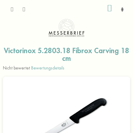
Zum
WARE
Inhalt
springen
Victorinox 5.2803.18 Fibrox Carving 18
cm
Die
Nicht bewertet
Bewertungsdetails
durchschnittliche
Produktbewertung
ist
0,0
von
5
Sternen.