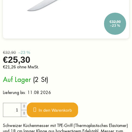
€32,90
–23 %
€32,90
–23 %
€25,30
€21,26 ohne MwSt.
Verkaufspreis:
Auf Lager
(2 St)
Lieferung bis:
11.08.2026
In den Warenkorb
Schweizer Küchenmesser mit TPE-Griff (Thermoplastisches Elastomer)
und 18 cm langer Klinge aus hochwertigem Edelstahl. Messer zum