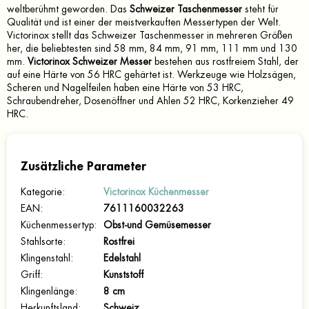
weltberühmt geworden. Das
Schweizer Taschenmesser
steht für
Qualität und ist einer der meistverkauften Messertypen der Welt.
Victorinox stellt das Schweizer Taschenmesser in mehreren Größen
her, die beliebtesten sind 58 mm, 84 mm, 91 mm, 111 mm und 130
mm.
Victorinox Schweizer Messer
bestehen aus rostfreiem Stahl, der
auf eine Härte von 56 HRC gehärtet ist. Werkzeuge wie Holzsägen,
Scheren und Nagelfeilen haben eine Härte von 53 HRC,
Schraubendreher, Dosenöffner und Ahlen 52 HRC, Korkenzieher 49
HRC.
Zusätzliche Parameter
Kategorie
:
Victorinox Küchenmesser
EAN
:
7611160032263
Küchenmessertyp
:
Obst-und Gemüsemesser
Stahlsorte
:
Rostfrei
Klingenstahl
:
Edelstahl
Griff
:
Kunststoff
Klingenlänge
:
8 cm
Herkunftsland
:
Schweiz