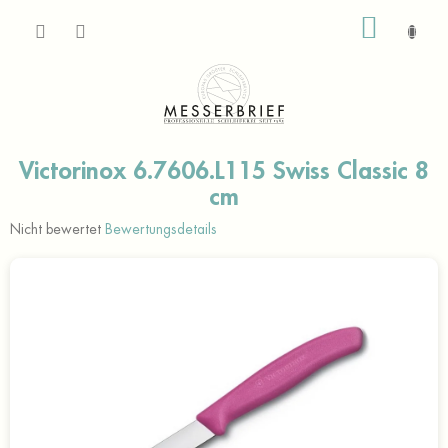
Zum
WARE
Inhalt
springen
Victorinox 6.7606.L115 Swiss Classic 8
cm
Die
Nicht bewertet
Bewertungsdetails
durchschnittliche
Produktbewertung
ist
0,0
von
5
Sternen.