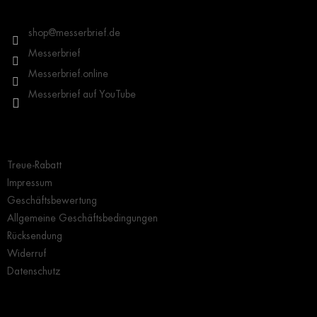
z
Kontakt
e
i
shop
@
messerbrief.de
l
Messerbrief
e
Messerbrief.online
Messerbrief auf YouTube
Wichtige Hinweise
Treue-Rabatt
Impressum
Geschäftsbewertung
Allgemeine Geschäftsbedingungen
Rücksendung
Widerruf
Datenschutz
Grundlegendes zur Auswahl eines Messers