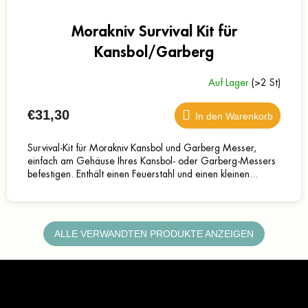
Morakniv Survival Kit für
Kansbol/Garberg
Auf Lager
(>2 St)
€31,30
In den Warenkorb
Survival-Kit für Morakniv Kansbol und Garberg Messer,
einfach am Gehäuse Ihres Kansbol- oder Garberg-Messers
befestigen. Enthält einen Feuerstahl und einen kleinen...
ALLE VERWANDTEN PRODUKTE ANZEIGEN
F
u
ß