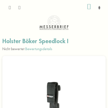
Zum
WARE
Inhalt
springen
Holster Böker Speedlock I
Die
Nicht bewertet
Bewertungsdetails
durchschnittliche
Produktbewertung
ist
0,0
von
5
Sternen.