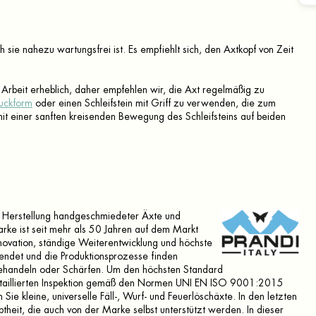
h sie nahezu wartungsfrei ist.
Es empfiehlt sich, den Axtkopf von Zeit
e Arbeit erheblich, daher empfehlen wir, die Axt regelmäßig zu
Puckform
oder einen Schleifstein mit Griff zu verwenden, die zum
mit einer sanften kreisenden Bewegung des Schleifsteins auf beiden
die Herstellung handgeschmiedeter Äxte und
rke ist seit mehr als 50 Jahren auf dem Markt
Innovation, ständige Weiterentwicklung und höchste
wendet und die Produktionsprozesse finden
behandeln oder Schärfen.
Um den höchsten Standard
detaillierten Inspektion gemäß den Normen UNI EN ISO 9001:2015
Sie kleine, universelle Fäll-, Wurf- und Feuerlöschäxte.
In den letzten
theit, die auch von der Marke selbst unterstützt werden.
In dieser