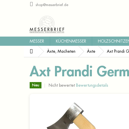
Zum
shop@messerbrief.de
Inhalt
springen
MESSER
KÜCHENMESSER
HOLZSCHNITZE
Startseite
Äxte, Macheten
Äxte
Axt Prandi
Axt Prandi Ger
Die
Nicht bewertet
Bewertungsdetails
Neu
durchschnittliche
Produktbewertung
ist
0,0
von
5
Sternen.