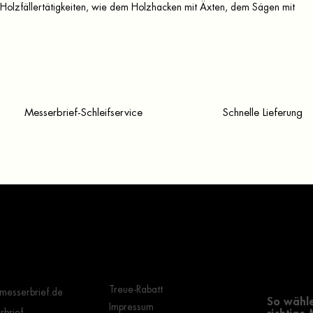
n Holzfällertätigkeiten, wie dem Holzhacken mit Äxten, dem Sägen mit
Messerbrief-Schleifservice
Schnelle Lieferung
Wichtige Hinweise
Grundle
Auswahl
Treue-Rabatt
messerbrief.de
So wähle
Impressum
brief