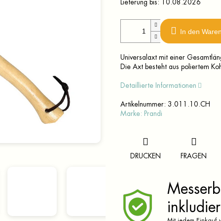
Lieferung bis:
10.08.2026
In den Ware
Universalaxt mit einer Gesamtlän
Die Axt besteht aus poliertem Koh
Detaillierte Informationen
Artikelnummer:
3.011.10.CH
Marke:
Prandi
DRUCKEN
FRAGEN
Messerbr
inkludier
Mit jedem Einkauf v