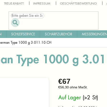
TREUE-RABATT
IMPRESSUM
GESCHÄFTSBEWERTUNG
N
SCHLEIFSERVICE
SCHÄRFZUBEHÖR
MESSERKLINGEN
 German Type 1000 g 3.011.10.CH
man Type 1000 g 3.0
€67
€56,30 ohne MwSt.
Verkaufspreis:
Auf Lager
(>2 St)