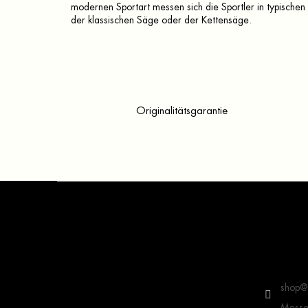
modernen Sportart messen sich die Sportler in typische
der klassischen Säge oder der Kettensäge.
Originalitätsgarantie
F
u
ß
z
e
Kontakt
i
l
shop
@
e
Messer