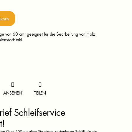
nkorb
ge von 60 cm, geeignet für die Bearbeitung von Holz.
lenstoffstahl.
ANSEHEN
TEILEN
ief Schleifservice
t!
on über 50€ erhalten Sie einen kostenlosen Schliff für ein