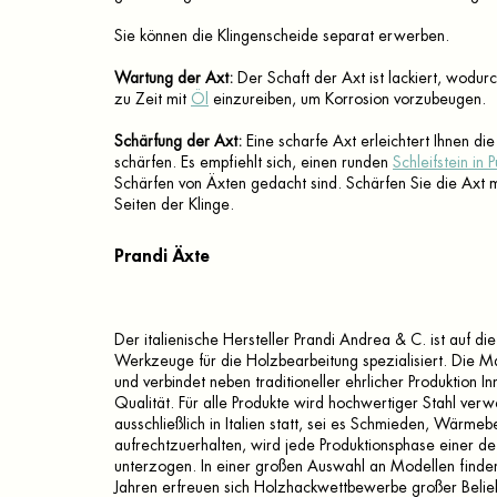
Sie können die Klingenscheide separat erwerben.
Wartung der Axt:
Der Schaft der Axt ist lackiert, wodurc
zu Zeit mit
Öl
einzureiben, um Korrosion vorzubeugen.
Schärfung der Axt:
Eine scharfe Axt erleichtert Ihnen di
schärfen.
Es empfiehlt sich, einen runden
Schleifstein in 
Schärfen von Äxten gedacht sind.
Schärfen Sie die Axt 
Seiten der Klinge.
Prandi
Äxte
Der italienische Hersteller Prandi Andrea & C. ist auf 
Werkzeuge für die Holzbearbeitung spezialisiert.
Die Ma
und verbindet neben traditioneller ehrlicher Produktion 
Qualität.
Für alle Produkte wird hochwertiger Stahl ver
ausschließlich in Italien statt, sei es Schmieden, Wärme
aufrechtzuerhalten, wird jede Produktionsphase einer 
unterzogen.
In einer großen Auswahl an Modellen finden 
Jahren erfreuen sich Holzhackwettbewerbe großer Belieb