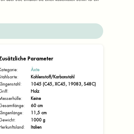
Zusätzliche Parameter
Kategorie
:
Äxte
Stahlsorte
:
Kohlenstoff/Karbonstahl
Klingenstahl
:
1045 (C45, XC45, 19083, S48C)
Griff
:
Holz
Messerhülle
:
Keine
Gesamtlänge
:
60 cm
Klingenlänge
:
11,5 cm
Gewicht
:
1000 g
Herkunftsland
:
Italien