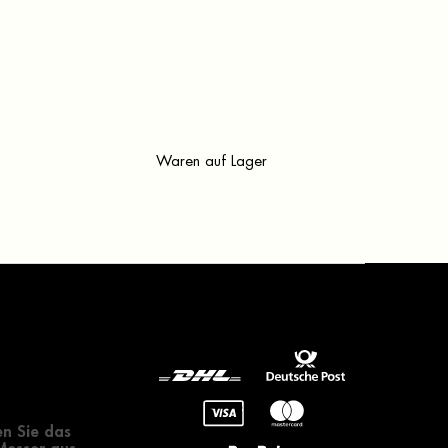
Waren auf Lager
gendes zur
 eines Messers
n Sie das