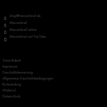
ß
z
Kontakt
e
i
shop
@
messerbrief.de
l
Messerbrief
e
Messerbrief.online
Messerbrief auf YouTube
Wichtige Hinweise
Treue-Rabatt
Impressum
Geschäftsbewertung
Allgemeine Geschäftsbedingungen
Rücksendung
Widerruf
Datenschutz