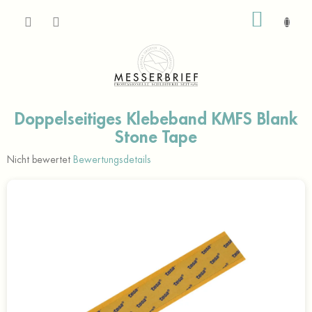
Zum
WARE
Inhalt
springen
Doppelseitiges Klebeband KMFS Blank
Stone Tape
Die
Nicht bewertet
Bewertungsdetails
durchschnittliche
Produktbewertung
ist
0,0
von
5
Sternen.