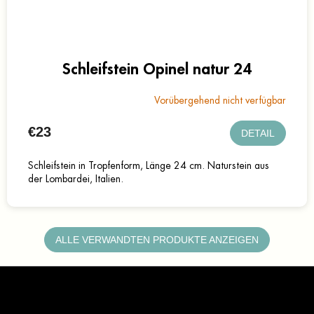
Schleifstein Opinel natur 24
Vorübergehend nicht verfügbar
€23
DETAIL
Schleifstein in Tropfenform, Länge 24 cm. Naturstein aus
der Lombardei, Italien.
ALLE VERWANDTEN PRODUKTE ANZEIGEN
F
u
ß