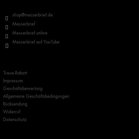
z
Kontakt
e
i
shop
@
messerbrief.de
l
Messerbrief
e
Messerbrief.online
Messerbrief auf YouTube
Wichtige Hinweise
Treue-Rabatt
Impressum
Geschäftsbewertung
Allgemeine Geschäftsbedingungen
Rücksendung
Widerruf
Datenschutz