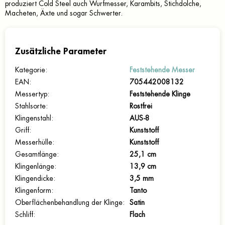
produziert Cold Steel auch Wurfmesser, Karambits, Stichdolche,
Macheten, Äxte und sogar Schwerter.
Zusätzliche Parameter
Kategorie
:
Feststehende Messer
EAN
:
705442008132
Messertyp
:
Feststehende Klinge
Stahlsorte
:
Rostfrei
Klingenstahl
:
AUS-8
Griff
:
Kunststoff
Messerhülle
:
Kunststoff
Gesamtlänge
:
25,1 cm
Klingenlänge
:
13,9 cm
Klingendicke
:
3,5 mm
Klingenform
:
Tanto
Oberflächenbehandlung der Klinge
:
Satin
Schliff
:
Flach