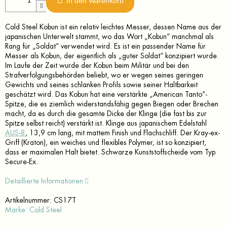
In den Warenkorb
Cold Steel Kobun ist ein relativ leichtes Messer, dessen Name aus der
japanischen Unterwelt stammt, wo das Wort „Kobun“ manchmal als
Rang für „Soldat“ verwendet wird. Es ist ein passender Name für
Messer als Kobun, der eigentlich als „guter Soldat“ konzipiert wurde.
Im Laufe der Zeit wurde der Kobun beim Militär und bei den
Strafverfolgungsbehörden beliebt, wo er wegen seines geringen
Gewichts und seines schlanken Profils sowie seiner Haltbarkeit
geschätzt wird. Das Kobun hat eine verstärkte „American Tanto“-
Spitze, die es ziemlich widerstandsfähig gegen Biegen oder Brechen
macht, da es durch die gesamte Dicke der Klinge (die fast bis zur
Spitze selbst reicht) verstärkt ist. Klinge aus japanischem Edelstahl
AUS-8
, 13,9 cm lang, mit mattem Finish und Flachschliff. Der Kray-ex-
Griff (Kraton), ein weiches und flexibles Polymer, ist so konzipiert,
dass er maximalen Halt bietet. Schwarze Kunststoffscheide vom Typ
Secure-Ex.
Detaillierte Informationen
Artikelnummer:
CS17T
Marke:
Cold Steel