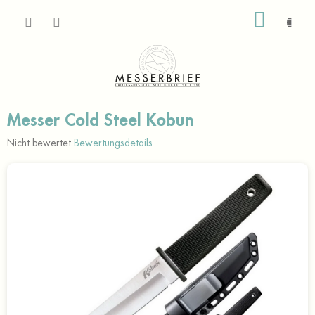
Zum
WARE
Inhalt
springen
Messer Cold Steel Kobun
Die
Nicht bewertet
Bewertungsdetails
durchschnittliche
Produktbewertung
ist
0,0
von
5
Sternen.