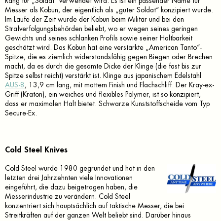
Rang für „Soldat“ verwendet wird. Es ist ein passender Name für
Messer als Kobun, der eigentlich als „guter Soldat“ konzipiert wurde.
Im Laufe der Zeit wurde der Kobun beim Militär und bei den
Strafverfolgungsbehörden beliebt, wo er wegen seines geringen
Gewichts und seines schlanken Profils sowie seiner Haltbarkeit
geschätzt wird. Das Kobun hat eine verstärkte „American Tanto“-
Spitze, die es ziemlich widerstandsfähig gegen Biegen oder Brechen
macht, da es durch die gesamte Dicke der Klinge (die fast bis zur
Spitze selbst reicht) verstärkt ist. Klinge aus japanischem Edelstahl
AUS-8
, 13,9 cm lang, mit mattem Finish und Flachschliff. Der Kray-ex-
Griff (Kraton), ein weiches und flexibles Polymer, ist so konzipiert,
dass er maximalen Halt bietet. Schwarze Kunststoffscheide vom Typ
Secure-Ex.
Cold Steel Knives
Cold Steel wurde 1980 gegründet und hat in den
letzten drei Jahrzehnten viele Innovationen
eingeführt, die dazu beigetragen haben, die
Messerindustrie zu verändern. Cold Steel
konzentriert sich hauptsächlich auf taktische Messer, die bei
Streitkräften auf der ganzen Welt beliebt sind. Darüber hinaus