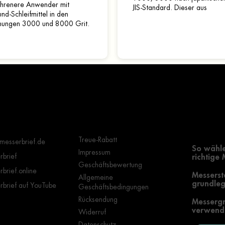
ahrenere Anwender mit
JIS-Standard. Dieser aus
nd-Schleifmittel in den
hochwertigem Korund geferti
nungen 3000 und 8000 Grit.
Schleifstein muss vor dem
Gebrauch...
Wichtige Hinweise
Grundle
Auswahl
Treue-Rabatt
messerbrief.de
So wähle
Impressum
brief
richtige
Geschäftsbewertung
brief.online
Messerst
Allgemeine
grundleg
brief auf YouTube
Geschäftsbedingungen
Rücksendung
Messergr
verwende
Widerruf
Datenschutz