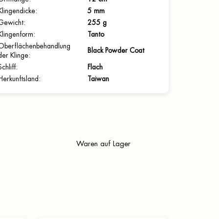
Klingendicke
:
5 mm
Gewicht
:
255 g
Klingenform
:
Tanto
Oberflächenbehandlung
Black Powder Coat
der Klinge
:
Schliff
:
Flach
Herkunftsland
:
Taiwan
Waren auf Lager