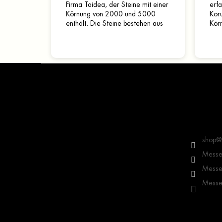
Firma Taidea, der Steine mit einer
erf
Körnung von 2000 und 5000
Koru
enthält. Die Steine bestehen aus
Kör
Korund und vor dem Schleifen
empfiehlt es sich, die...
F
u
ß
z
e
Kontakt
i
l
shop
@
e
Messer
Messer
Messer