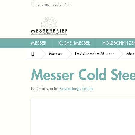
Zum
shop@messerbrief.de
Inhalt
springen
MESSER
KÜCHENMESSER
HOLZSCHNITZE
Startseite
Messer
Feststehende Messer
Mess
Messer Cold Stee
Die
Nicht bewertet
Bewertungsdetails
durchschnittliche
Produktbewertung
ist
0,0
von
5
Sternen.