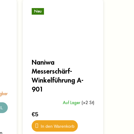
Neu
Naniwa
Messerschärf-
Winkelführung A-
901
gbar
Auf Lager
(>2 St)
IL
€5
In den Warenkorb
em