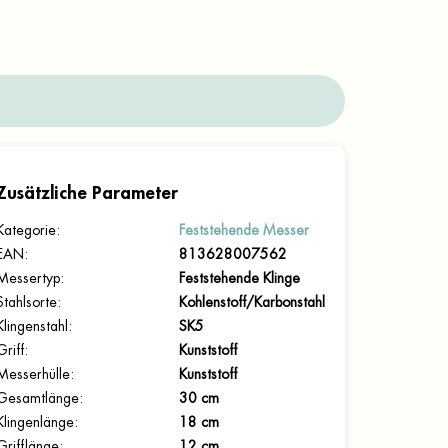
Zusätzliche Parameter
Kategorie
:
Feststehende Messer
EAN
:
813628007562
Messertyp
:
Feststehende Klinge
Stahlsorte
:
Kohlenstoff/Karbonstahl
Klingenstahl
:
SK5
Griff
:
Kunststoff
Messerhülle
:
Kunststoff
Gesamtlänge
:
30 cm
Klingenlänge
:
18 cm
Grifflänge
:
12 cm