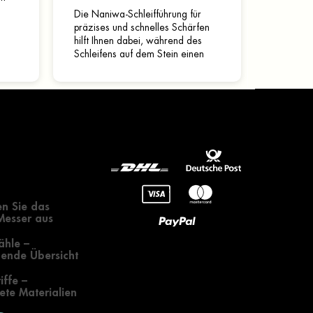
Die Naniwa-Schleifführung für
gte
präzises und schnelles Schärfen
hilft Ihnen dabei, während des
Schleifens auf dem Stein einen
konstanten Winkel einzuhalten.
Hergestellt aus...
gendes zur
 eines Messers
n Sie das
 Messer aus
ähle –
ende Übersicht
iffe –
te Materialien