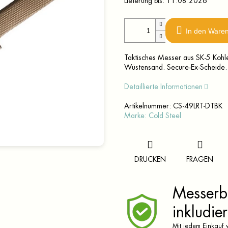
Lieferung bis:
11.08.2026
In den Ware
Taktisches Messer aus SK-5 Kohle
Wüstensand. Secure-Ex-Scheide.
Detaillierte Informationen
Artikelnummer:
CS-49LRT-DTBK
Marke:
Cold Steel
DRUCKEN
FRAGEN
Messerbr
inkludier
Mit jedem Einkauf v