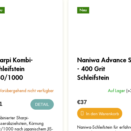
u
Neu
arpi Kombi-
Naniwa Advance 
hleifstein
- 400 Grit
40/1000
Schleifstein
Vorübergehend nicht verfügbar
Auf Lager
(>
€37
1
DETAIL
In den Warenkorb
inierter Sharpi-
serabziehstein, Körnung
Naniwa-Schleifstein für erfah
/1000 nach japanischem JIS-