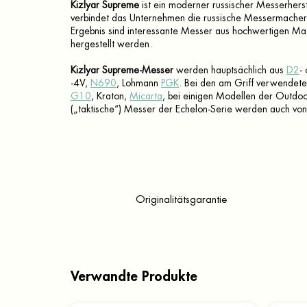
Kizlyar Supreme
ist ein moderner russischer Messerherste
verbindet das Unternehmen die russische Messermachert
Ergebnis sind interessante Messer aus hochwertigen Mat
hergestellt werden.
Kizlyar Supreme-Messer
werden hauptsächlich aus
D2
-
-4V,
N690
, Lohmann
PGK
. Bei den am Griff verwendet
G10
, Kraton,
Micarta
, bei einigen Modellen der Outdo
(„taktische“) Messer der Echelon-Serie werden auch von
Originalitätsgarantie
Verwandte Produkte