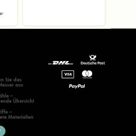
einen konstanten Winkel
beizubehalten. Verschiedene...
er
gendes zur
 eines Messers
n Sie das
 Messer aus
ähle –
ende Übersicht
iffe –
te Materialien
V