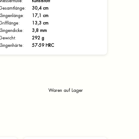
Messerhülle
:
Kunststoff
Gesamtlänge
:
30,4 cm
Klingenlänge
:
17,1 cm
Grifflänge
:
13,3 cm
Klingendicke
:
3,8 mm
Gewicht
:
292 g
Klingenhärte
:
57-59 HRC
Waren auf Lager