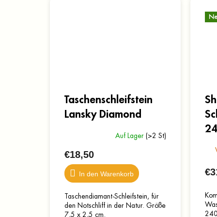
Ne
Taschenschleifstein
Sh
Lansky Diamond
Sc
2
Auf Lager
(>2 St)
€18,50
€3
In den Warenkorb
Komb
Taschendiamant-Schleifstein, für
Was
den Notschliff in der Natur. Größe
240
7,5 x 2,5 cm.