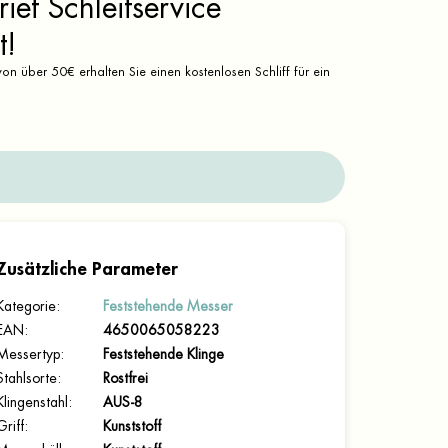
ief Schleifservice
t!
on über 50€ erhalten Sie einen kostenlosen Schliff für ein
Zusätzliche Parameter
Kategorie
:
Feststehende Messer
EAN
:
4650065058223
Messertyp
:
Feststehende Klinge
Stahlsorte
:
Rostfrei
Klingenstahl
:
AUS-8
Griff
:
Kunststoff