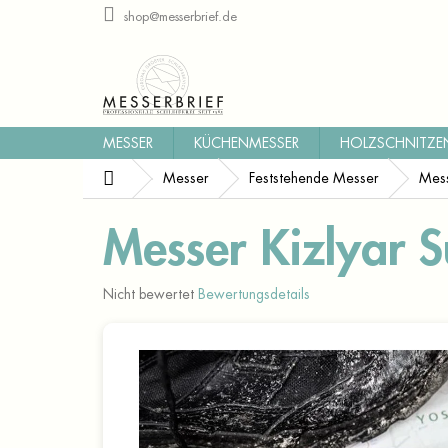
Zum
shop@messerbrief.de
Inhalt
springen
MESSER
KÜCHENMESSER
HOLZSCHNITZE
Startseite
Messer
Feststehende Messer
Mess
Messer Kizlyar 
Die
Nicht bewertet
Bewertungsdetails
durchschnittliche
Produktbewertung
ist
0,0
von
5
Sternen.