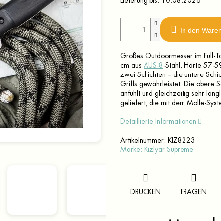
Lieferung bis:
10.08.2026
In den Ware
Großes Outdoormesser im Full-Ta
cm aus
AUS-8
-Stahl, Härte 57-5
zwei Schichten – die untere Schic
Griffs gewährleistet. Die obere S
anfühlt und gleichzeitig sehr lang
geliefert, die mit dem Molle-Syst
Detaillierte Informationen
Artikelnummer:
KIZ8223
Marke:
Kizlyar Supreme
DRUCKEN
FRAGEN