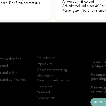
Anwender mit Korund-
dard. Der Stein besteht aus
Schleifmittel und einer 400er
und und muss vor dem
Körnung zum Schärfen stumpf
ärfen mit Wasser befeuchtet
Klingen. Steinstärke 2 cm.
en. Ein...
Wichtige Hinweise
Grundle
Auswahl
Treue-Rabatt
messerbrief.de
So wähle
Impressum
brief
richtige
Geschäftsbewertung
brief.online
Messerst
Allgemeine
grundleg
brief auf YouTube
Geschäftsbedingungen
Rücksendung
Messergr
verwende
Widerruf
Datenschutz
ARCHI