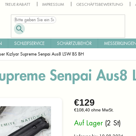
TREUE-RABATT
IMPRESSUM
GESCHÄFTSBEWERTUNG
N
SCHLEIFSERVICE
SCHÄRFZUBEHÖR
MESSERKLINGEN
er Kizlyar Supreme Senpai Aus8 LSW BS BH
Supreme Senpai Aus8
€129
€108,40 ohne MwSt.
Verkaufspreis:
Auf Lager
(2 St)