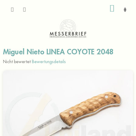
Zum
WARE
Inhalt
springen
Miguel Nieto LINEA COYOTE 2048
Die
Nicht bewertet
Bewertungsdetails
durchschnittliche
Produktbewertung
ist
0,0
von
5
Sternen.