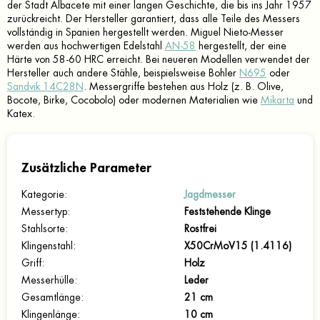
der Stadt Albacete mit einer langen Geschichte, die bis ins Jahr 1957
zurückreicht. Der Hersteller garantiert, dass alle Teile des Messers
vollständig in Spanien hergestellt werden. Miguel Nieto-Messer
werden aus hochwertigen Edelstahl
AN-58
hergestellt, der eine
Härte von 58-60 HRC erreicht. Bei neueren Modellen verwendet der
Hersteller auch andere Stähle, beispielsweise Bohler
N695
oder
Sandvik 14C28N
. Messergriffe bestehen aus Holz (z. B. Olive,
Bocote, Birke, Cocobolo) oder modernen Materialien wie
Mikarta
und
Katex.
Zusätzliche Parameter
Kategorie
:
Jagdmesser
Messertyp
:
Feststehende Klinge
Stahlsorte
:
Rostfrei
Klingenstahl
:
X50CrMoV15 (1.4116)
Griff
:
Holz
Messerhülle
:
Leder
Gesamtlänge
:
21 cm
Klingenlänge
:
10 cm