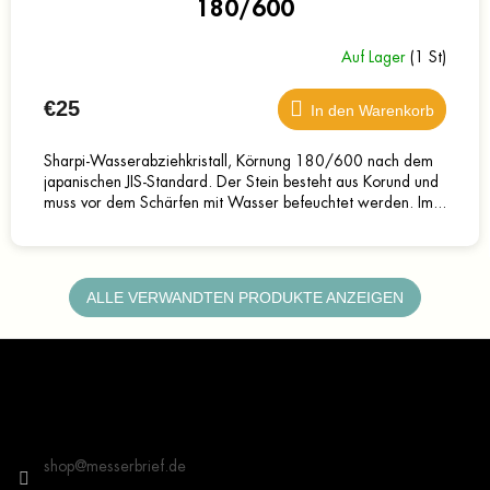
180/600
Auf Lager
(1 St)
€25
In den Warenkorb
Sharpi-Wasserabziehkristall, Körnung 180/600 nach dem
japanischen JIS-Standard. Der Stein besteht aus Korund und
muss vor dem Schärfen mit Wasser befeuchtet werden. Im...
ALLE VERWANDTEN PRODUKTE ANZEIGEN
F
u
ß
z
Kontakt
e
i
shop
@
messerbrief.de