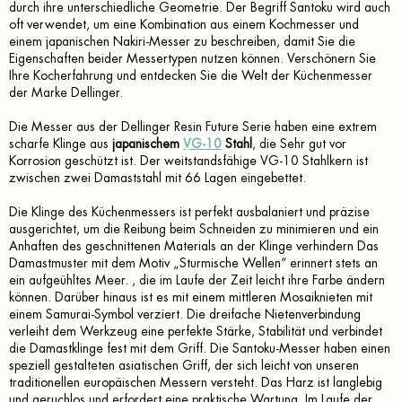
durch ihre unterschiedliche Geometrie. Der Begriff Santoku wird auch
oft verwendet, um eine Kombination aus einem Kochmesser und
einem japanischen Nakiri-Messer zu beschreiben, damit Sie die
Eigenschaften beider Messertypen nutzen können. Verschönern Sie
Ihre Kocherfahrung und entdecken Sie die Welt der Küchenmesser
der Marke Dellinger.
Die Messer aus der Dellinger Resin Future Serie haben eine extrem
scharfe Klinge aus
japanischem
VG-10
Stahl
, die Sehr gut vor
Korrosion geschützt ist. Der weitstandsfähige VG-10 Stahlkern ist
zwischen zwei Damaststahl mit 66 Lagen eingebettet.
Die Klinge des Küchenmessers ist perfekt ausbalaniert und präzise
ausgerichtet, um die Reibung beim Schneiden zu minimieren und ein
Anhaften des geschnittenen Materials an der Klinge verhindern Das
Damastmuster mit dem Motiv „Sturmische Wellen“ erinnert stets an
ein aufgeühltes Meer. , die im Laufe der Zeit leicht ihre Farbe ändern
können. Darüber hinaus ist es mit einem mittleren Mosaiknieten mit
einem Samurai-Symbol verziert. Die dreifache Nietenverbindung
verleiht dem Werkzeug eine perfekte Stärke, Stabilität und verbindet
die Damastklinge fest mit dem Griff. Die Santoku-Messer haben einen
speziell gestalteten asiatischen Griff, der sich leicht von unseren
traditionellen europäischen Messern versteht. Das Harz ist langlebig
und geruchlos und erfordert eine praktische Wartung. Im Laufe der