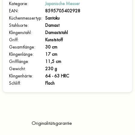
Kategorie
:
Japanische Messer
EAN
:
8595705402928
Küchenmessertyp
:
Santoku
Stahlsorte
:
Damast
Klingenstahl
:
Damaststahl
Griff
:
Kunststoff
Gesamtlänge
:
30 cm
Klingenlänge
:
17 cm
Grifflänge
:
11,5 cm
Gewicht
:
230 g
Klingenhärte
:
64 - 63 HRC
Schliff
:
Flach
Originalitätsgarantie