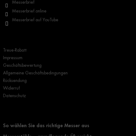
l
Messerbrief
e
Messerbrief.online
Messerbrief auf YouTube
Wichtige Hinweise
Treue-Rabatt
Impressum
Geschäftsbewertung
Allgemeine Geschäftsbedingungen
Rücksendung
Widerruf
Datenschutz
Grundlegendes zur Auswahl eines Messers
So wählen Sie das richtige Messer aus