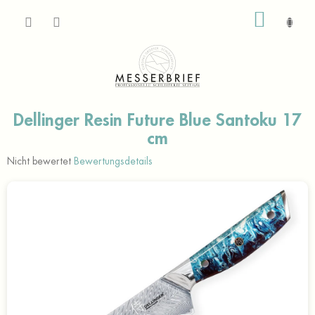
Zum
WARE
Inhalt
springen
Dellinger Resin Future Blue Santoku 17
cm
Die
Nicht bewertet
Bewertungsdetails
durchschnittliche
Produktbewertung
ist
0,0
von
5
Sternen.