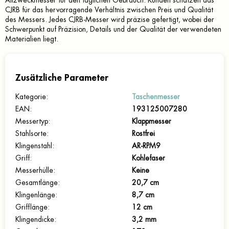
Allzweckmesser für den täglichen Gebrauch. Kunden schätzen das
CJRB für das hervorragende Verhältnis zwischen Preis und Qualität
des Messers. Jedes CJRB-Messer wird präzise gefertigt, wobei der
Schwerpunkt auf Präzision, Details und der Qualität der verwendeten
Materialien liegt.
Zusätzliche Parameter
Kategorie
:
Taschenmesser
EAN
:
193125007280
Messertyp
:
Klappmesser
Stahlsorte
:
Rostfrei
Klingenstahl
:
AR-RPM9
Griff
:
Kohlefaser
Messerhülle
:
Keine
Gesamtlänge
:
20,7 cm
Klingenlänge
:
8,7 cm
Grifflänge
:
12 cm
Klingendicke
:
3,2 mm