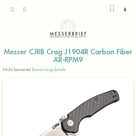
Zum
WARE
Inhalt
springen
Messer CJRB Crag J1904R Carbon Fiber
AR-RPM9
Die
Nicht bewertet
Bewertungsdetails
durchschnittliche
Produktbewertung
ist
0,0
von
5
Sternen.