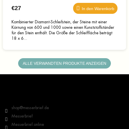
€27
In den Warenkorb
Kombinierter Diamant-Schleifstein, der Steine mit einer
Körnung von 600 und 1000 sowie einen Kunststoffständer
für den Stein enthält. Die Größe der Schleiffläche beträgt
18 x 6...
ALLE VERWANDTEN PRODUKTE ANZEIGEN
F
u
ß
z
Kontakt
e
i
shop
@
messerbrief.de
l
Messerbrief
e
Messerbrief.online