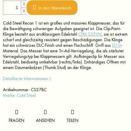
In den Warenkorb
Cold Steel Recon 1 ist ein großes und massives Klappmesser, das für
die Bewältigung schwieriger Aufgaben geeignet ist. Die Clip-Point-
Klinge besteht aus erstklassigem Edelstahl
CPM S35VN
, sie ist extrem
scharf und gleichzeitig resistent gegen Beschädigungen. Die Klinge
hat ein schwarzes DLC-Finish und einen Flachschliff. Griff aus
G10
-
Material. Das Messer hat eine Tri-Ad-Verriegelung, die als stärkster
Verriegelungstyp bei Klappmessern gilt. Aufhängeclip für Messer aus
Edelstahl, beidseitig umkehrbar (rechts/links). Einhändiges Öffnen mit
einem Daumenbolzen (Thumb Stud) an der Klinge.
Detaillierte Informationen
Artikelnummer:
CS27BC
Marke:
Cold Steel
FRAGEN
ANSEHEN
TEILEN