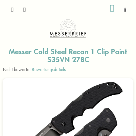
Zum
WARE
Inhalt
springen
Messer Cold Steel Recon 1 Clip Point
S35VN 27BC
Die
Nicht bewertet
Bewertungsdetails
durchschnittliche
Produktbewertung
ist
0,0
von
5
Sternen.