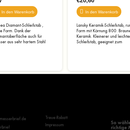
7
€20,60
In den Warenkorb
In den Warenkorb
ea Diamant-Schleifstab ,
Lansky Keramik-Schleifstab, r
le Form. Dank der
Form mit Körnung 800. Braun
mantoberfläche auch für
Keramik. Kleinerer und leichte
ser aus sehr hartem Stahl
Schleifstab, geeignet zum
gnet. Kunststoffgriff, mit
schonenden Abziehen des
hängeöse. Gesamtlänge 43
Messers. Der Holzgriff liegt...
Länge...
Wichtige Hinweise
Grundle
Auswahl
Treue-Rabatt
messerbrief.de
So wähle
Impressum
brief
richtige