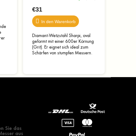
€31
In den Warenkorb
unde
e
Diamant-Wetzstahl Sharpi, oval
rer
geformt mit einer 600er Körnung
(Grit). Er eignet sich ideal zum
Schärfen von stumpfen Messern.
Dank der Diamantbeschichtung
lassen sich auch...
gendes zur
 eines Messers
n Sie das
 Messer aus