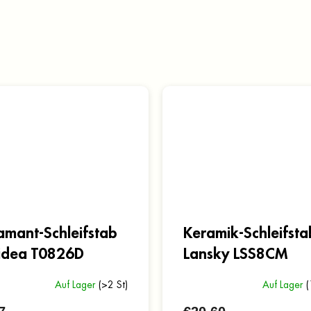
amant-Schleifstab
Keramik-Schleifsta
idea T0826D
Lansky LSS8CM
Auf Lager
(>2 St)
Auf Lager
(