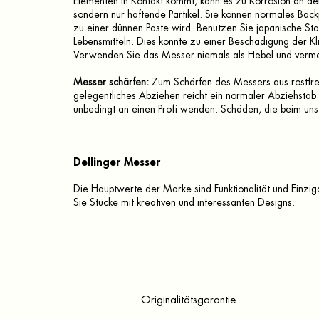
Elementen in Kontakt kommt, kann es zu Korrosion an der 
sondern nur haftende Partikel. Sie können normales Ba
zu einer dünnen Paste wird. Benutzen Sie japanische St
Lebensmitteln. Dies könnte zu einer Beschädigung der Kl
Verwenden Sie das Messer niemals als Hebel und verme
Messer schärfen:
Zum Schärfen des Messers aus rostfrei
gelegentliches Abziehen reicht ein normaler Abziehstab au
unbedingt an einen Profi wenden. Schäden, die beim uns
Dellinger Messer
Die Hauptwerte der Marke sind Funktionalität und Einziga
Sie Stücke mit kreativen und interessanten Designs.
Originalitätsgarantie