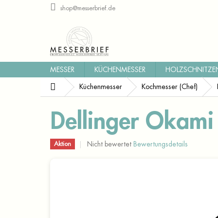
Zum
shop@messerbrief.de
Inhalt
springen
MESSER
KÜCHENMESSER
HOLZSCHNITZE
Startseite
Küchenmesser
Kochmesser (Chef)
Dellinger Okami
Die
Nicht bewertet
Bewertungsdetails
Aktion
durchschnittliche
Produktbewertung
ist
0,0
von
5
Sternen.