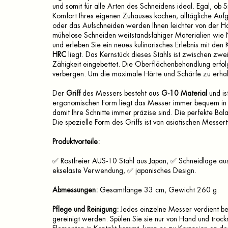
und somit für alle Arten des Schneidens ideal. Egal, ob 
Komfort Ihres eigenen Zuhauses kochen, alltägliche Au
oder das Aufschneiden werden Ihnen leichter von der 
mühelose Schneiden weitstandsfähiger Materialien wi
und erleben Sie ein neues kulinarisches Erlebnis mit d
HRC
liegt. Das Kernstück dieses Stahls ist zwischen zwe
Zähigkeit eingebettet. Die Oberflächenbehandlung erfolg
verbergen. Um die maximale Härte und Schärfe zu erhal
Der
Griff
des Messers besteht aus
G-10 Material
und is
ergonomischen Form liegt das Messer immer bequem in d
damit Ihre Schnitte immer präzise sind. Die perfekte B
Die spezielle Form des Griffs ist von asiatischen Messerty
Produktvorteile:
✅ Rostfreier AUS-10 Stahl aus Japan, ✅ Schneidlage au
ekseläste Verwendung, ✅ japanisches Design.
Abmessungen:
Gesamtlänge 33 cm, Gewicht 260 g.
Pflege und Reinigung:
Jedes einzelne Messer verdient be
gereinigt werden. Spülen Sie sie nur von Hand und trock