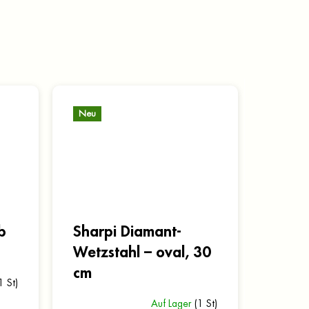
Neu
b
Sharpi Diamant-
Wetzstahl – oval, 30
cm
1 St)
Auf Lager
(1 St)