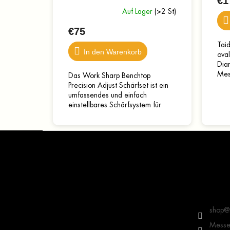
€1
Auf Lager
(>2 St)
€75
Taid
In den Warenkorb
ova
Dia
Mes
Das Work Sharp Benchtop
geei
Precision Adjust Schärfset ist ein
Auf
umfassendes und einfach
cm, 
einstellbares Schärfsystem für
Messer. Das Set ist mit einem
dreiseitigen Schleifstein...
F
u
ß
z
e
Kontakt
i
l
shop
@
e
Messer