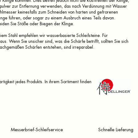
Klinge kommen. Dies befreit jedoch nicht die Rostfreiheit der Klinge,
ckpulver zur Entfernung verwenden, das nach Verdünnung mit Wasser
ahlmesser keinesfalls zum Schneiden von harten und gefrorenen
inge führen, oder sogar zu einem Ausbruch eines Teils davon.
iden Sie Stöße oder Biegen der Klinge.
em Stahl empfehlen wir wasserbasierte Schleifsteine. Für
s. Wenn Sie unsicher sind, was die Schärfe betrifft, sollten Sie sich
achgemäßen Schärfen entstehen, sind irreparabel.
rtigkeit jedes Produkts. In ihrem Sortiment finden
Messerbrief-Schleifservice
Schnelle Lieferung