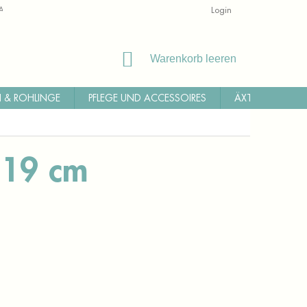
ALLGEMEINE GESCHÄFTSBEDINGUNGEN
RÜCKSENDUNG
Login
WI
WARENKORB
Warenkorb leeren
 & ROHLINGE
PFLEGE UND ACCESSOIRES
ÄXTE, MACHET
 19 cm