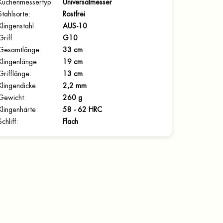
Küchenmessertyp
:
Universalmesser
Stahlsorte
:
Rostfrei
Klingenstahl
:
AUS-10
Griff
:
G10
Gesamtlänge
:
33 cm
Klingenlänge
:
19 cm
Grifflänge
:
13 cm
Klingendicke
:
2,2 mm
Gewicht
:
260 g
Klingenhärte
:
58 - 62 HRC
Schliff
:
Flach