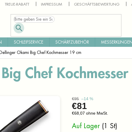
TREUE-RABATT
IMPRESSUM
GESCHÄFTSBEWERTUNG
N
SCHLEIFSERVICE
SCHÄRFZUBEHÖR
MESSERKLINGEN
Dellinger Okami Big Chef Kochmesser 19 cm
 Big Chef Kochmesser
€95
–14 %
€81
€68,07 ohne MwSt.
Verkaufspreis:
Auf Lager
(1 St)