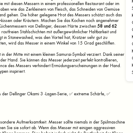
Sie mit diesen Messern in einem professionellen Restaurant oder im
fgaben wie das Zerkleinern von Fleisch, das Schneiden von Gemüse
Hand gehen. Die höher gelegene Hrot des Messers schätzt auch das
e Nüssen oder Kräutern. Machen Sie das Kochen noch angenehmer
en Küchenmessern von Dellinger, dessen Härte zwischen
58 und 62
i rostfreien Stahlschichten mit außergewöhnlicher Haltbarkeit und
t in Stonewashed, was den Vorteil hat, Kratzer sehr gut zu
ten, wird das Messer in einem Winkel von 15 Grad geschliffen.
t in der Mitte mit einem kleinen Samurai-Symbol verziert. Dank seiner
er Hand. Sie können das Messer jederzeit perfekt kontrollieren,
alance des Messers verhindert Ermüdungserscheinungen in der Hand.
pen inspiriert.
s der Dellinger Okami 3 -Lagen-Serie, ✅ extreme Schärfe, ✅
sondere Aufmerksamtkeit. Messer sollte niemals in der Spülmaschine
nen Sie sie sofort ab. Wenn das Messer mit einigen aggressiven