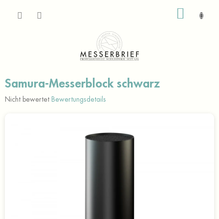
Zum
WARE
Inhalt
springen
Samura-Messerblock schwarz
Die
Nicht bewertet
Bewertungsdetails
durchschnittliche
Produktbewertung
ist
0,0
von
5
Sternen.