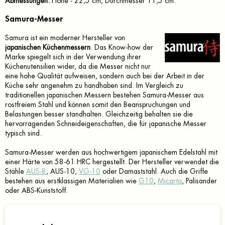
Abmessungen:
Höhe - 22,5 cm, Durchmesser 11,5 cm.
Samura-Messer
Samura ist ein moderner Hersteller von
japanischen Küchenmessern
. Das Know-how der
Marke spiegelt sich in der Verwendung ihrer
Küchenutensilien wider, da die Messer nicht nur
eine hohe Qualität aufweisen, sondern auch bei der Arbeit in der
Küche sehr angenehm zu handhaben sind. Im Vergleich zu
traditionellen japanischen Messern bestehen Samura-Messer aus
rostfreiem Stahl und können somit den Beanspruchungen und
Belastungen besser standhalten. Gleichzeitig behalten sie die
hervorragenden Schneideigenschaften, die für japanische Messer
typisch sind.
Samura-Messer werden aus hochwertigem japanischem Edelstahl mit
einer Härte von 58-61 HRC hergestellt. Der Hersteller verwendet die
Stähle
AUS-8
, AUS-10,
VG-10
oder Damaststahl. Auch die Griffe
bestehen aus erstklassigen Materialien wie
G10
,
Micarta
, Palisander
oder ABS-Kunststoff.