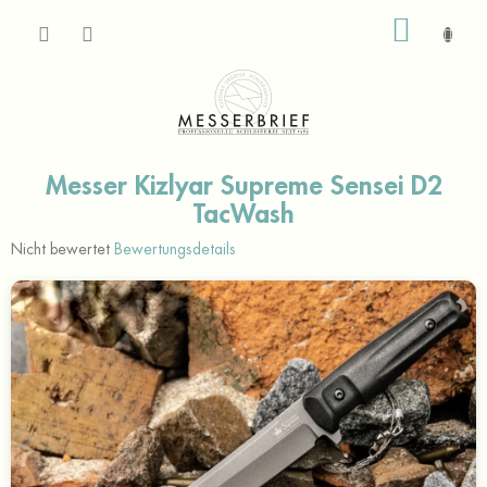
Zum
WARE
Inhalt
springen
Messer Kizlyar Supreme Sensei D2
TacWash
Die
Nicht bewertet
Bewertungsdetails
durchschnittliche
Produktbewertung
ist
0,0
von
5
Sternen.