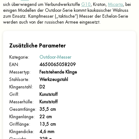
sich überwiegend um Verbundwerkstoffe
G10
, Kraton,
Micarta
, bei
einigen Modellen der Outdoor-Serie kommt kaukasischer Walnuss
zum Einsatz. Kampfmesser („taktische“) Messer der Echelon-Serie
werden auch von der russischen Armee eingesetzt.
Zusätzliche Parameter
Kategorie
:
Outdoor-Messer
EAN
:
4650065058209
Messertyp
:
Feststehende Klinge
Stahlsorte
:
Werkzeugstahl
Klingenstahl
:
D2
Griff
:
Kunststoff
Messerhülle
:
Kunststoff
Gesamtlänge
:
35,5 cm
Klingenlänge
:
22 cm
Grifflänge
:
13,5 cm
Klingendicke
:
4,6 mm