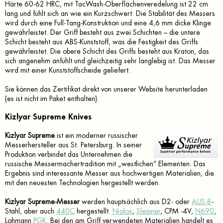
Härte 60-62 HRC, mit TacWash-Oberflächenveredelung ist 22 cm
lang und fühlt sich an wie ein Kurzschwert. Die Stabilität des Messers
wird durch eine Full-Tang-Konstruktion und eine 4,6 mm dicke Klinge
gewährleistet. Der Griff besteht aus zwei Schichten – die untere
Schicht besteht aus ABS-Kunststoff, was die Festigkeit des Griffs
gewährleistet. Die obere Schicht des Griffs besteht aus Kraton, das
sich angenehm anfühlt und gleichzeitig sehr langlebig ist. Das Messer
wird mit einer Kunststoffscheide geliefert.
Sie können das Zertifikat direkt von unserer Website herunterladen
(es ist nicht im Paket enthalten).
Kizlyar Supreme Knives
Kizlyar Supreme
ist ein moderner russischer
Messerhersteller aus St. Petersburg. In seiner
Produktion verbindet das Unternehmen die
russische Messermachertradition mit „westlichen“ Elementen. Das
Ergebnis sind interessante Messer aus hochwertigen Materialien, die
mit den neuesten Technologien hergestellt werden.
Kizlyar Supreme-Messer
werden hauptsächlich aus D2- oder
AUS-8
-
Stahl, aber auch
440C
hergestellt.
Niolox
,
Sleipner
, CPM -4V,
N690
,
Lohmann
PGK
. Bei den am Griff verwendeten Materialien handelt es