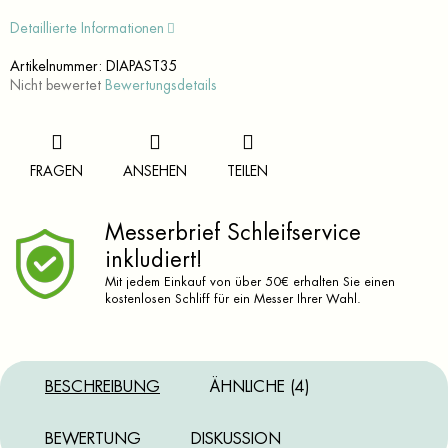
Detaillierte Informationen
Artikelnummer:
DIAPAST35
Die
Nicht bewertet
Bewertungsdetails
durchschnittliche
Produktbewertung
ist
0,0
FRAGEN
ANSEHEN
TEILEN
von
5
Sternen.
Messerbrief Schleifservice
inkludiert!
Mit jedem Einkauf von über 50€ erhalten Sie einen
kostenlosen Schliff für ein Messer Ihrer Wahl.
BESCHREIBUNG
ÄHNLICHE (4)
BEWERTUNG
DISKUSSION