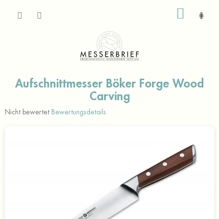
Zum
WARE
Inhalt
springen
Aufschnittmesser Böker Forge Wood
Carving
Die
Nicht bewertet
Bewertungsdetails
durchschnittliche
Produktbewertung
ist
0,0
von
5
Sternen.