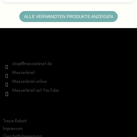
ALLE VERWANDTEN PRODUKTE ANZEIGEN
F
u
ß
z
Kontakt
e
i
shop
@
messerbrief.de
l
Messerbrief
e
Messerbrief.online
Messerbrief auf YouTube
Wichtige Hinweise
Treue-Rabatt
Impressum
Geschäftsbewertung