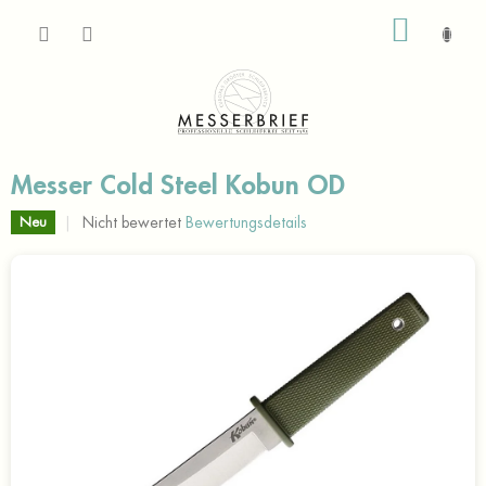
Zum
WARE
Inhalt
springen
Messer Cold Steel Kobun OD
Die
Nicht bewertet
Bewertungsdetails
Neu
durchschnittliche
Produktbewertung
ist
0,0
von
5
Sternen.