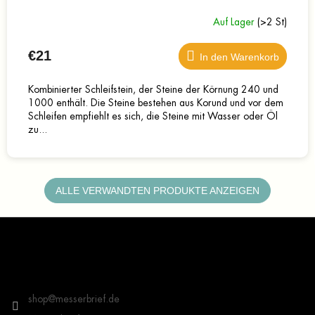
Auf Lager
(>2 St)
€21
In den Warenkorb
Kombinierter Schleifstein, der Steine der Körnung 240 und
1000 enthält. Die Steine bestehen aus Korund und vor dem
Schleifen empfiehlt es sich, die Steine mit Wasser oder Öl
zu...
ALLE VERWANDTEN PRODUKTE ANZEIGEN
F
u
ß
z
Kontakt
e
i
shop
@
messerbrief.de