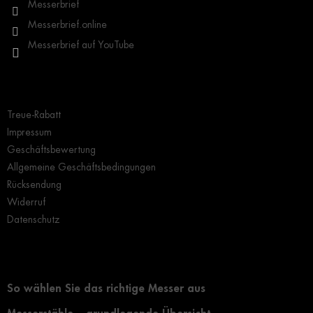
l
Messerbrief
e
Messerbrief.online
Messerbrief auf YouTube
Wichtige Hinweise
Treue-Rabatt
Impressum
Geschäftsbewertung
Allgemeine Geschäftsbedingungen
Rücksendung
Widerruf
Datenschutz
Grundlegendes zur Auswahl eines Messers
So wählen Sie das richtige Messer aus