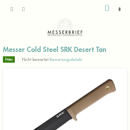
Zum
WARE
Inhalt
springen
Messer Cold Steel SRK Desert Tan
Die
Nicht bewertet
Bewertungsdetails
Neu
durchschnittliche
Produktbewertung
ist
0,0
von
5
Sternen.