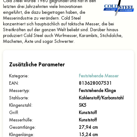
Cold Steel wurde 1980 gegründet und hat in den
letzten drei Jahrzehnten viele Innovationen
eingeführt, die dazu beigetragen haben, die
Messerindustrie zu verändern. Cold Steel
konzentriert sich hauptsächlich auf taktische Messer, die bei
Streitkräften auf der ganzen Welt beliebt sind. Darüber hinaus
produziert Cold Steel auch Wurfmesser, Karambits, Stichdolche,
Macheten, Äxte und sogar Schwerter.
Zusätzliche Parameter
Kategorie
:
Feststehende Messer
EAN
:
813628007531
Messertyp
:
Feststehende Klinge
Stahlsorte
:
Kohlenstoff/Karbonstahl
Klingenstahl
:
SK5
Griff
:
Kunststoff
Messerhülle
:
Kunststoff
Gesamtlänge
:
27,94 cm
Klingenlänge
:
15,24 cm