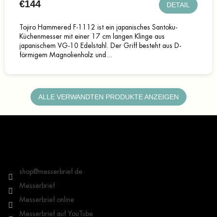
€144
DETAIL
Tojiro Hammered F-1112 ist ein japanisches Santoku-
Küchenmesser mit einer 17 cm langen Klinge aus
japanischem VG-10 Edelstahl. Der Griff besteht aus D-
förmigem Magnolienholz und...
ALLE VERWANDTEN PRODUKTE ANZEIGEN
F
u
ß
z
Kontakt
e
i
shop
@
messerbrief.de
l
Messerbrief
e
Messerbrief.online
Messerbrief auf YouTube