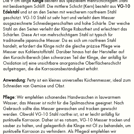
Die 9 cm lange
Klinge
besteht aus speziellem mehrschichtigem Stahl
mit beidseitigem Schliff. Die mittlere Schicht (Kern) besteht aus
VG-10
Edelstahl
und ist an den Seiten mit weicherem rostfreiem Stahl
geschützt. VG-10 Stahl ist sehr hart und verleiht dem Messer
ausgezeichnete Schneideigenschaften und hohe Schärfe. Der weiche
Stahl an den Seiten verleiht der Klinge Robustheit und erleichtert das
Schärfen. Diese Art von mehrschichtigem Stahl ist typisch für
traditionelle japanische Messer. Da es sich um rostfreien Stahl
handelt, erfordert die Klinge nicht die gleiche präzise Pflege wie
Messer aus Kohlenstoffstahl. Darüber hinaus hat der Hersteller auf
den Kuroichi-Bereich (den schwarzen Teil der Klinge, der anfällig für
Oxidation ist) eine unsichtbare anorganische Oberflächenschicht
aufgetragen, die die Korrosionsbeständigkeit erhöht.
Anwendung:
Petty ist ein kleines universelles Küchenmesser, ideal zum
Schneiden von Gemüse und Obst.
Pflege:
Wir empfehlen schonendes Handwaschen in lauwarmem
Wasser; das Messer ist nicht für die Spülmaschine geeignet. Nach
Gebrauch sollte das Messer gewaschen und trocken gewischt
werden. Obwohl VG-10 Stahl rostfrei ist, ist er leicht anfällig für
punktuelle Korrosion. Daher ist es ratsam, VG-10 Messer trocken und
sauber zu halten, und gelegentlich die Klinge mit Öl zu behandeln, um
punktuelle Korrosion zu verhindern. Als Pflegeöl empfehlen wir