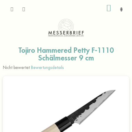
Zum
WARE
Inhalt
springen
Tojiro Hammered Petty F-1110
Schälmesser 9 cm
Die
Nicht bewertet
Bewertungsdetails
durchschnittliche
Produktbewertung
ist
0,0
von
5
Sternen.